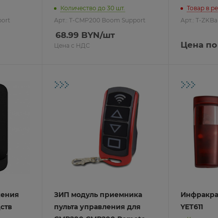
ые
Количество до 30 шт.
Товар в р
port
Арт.: T-CMP200 Boom Support
Арт.: T-ZKBa
ние
68.99
BYN
/шт
Цена по
Цена с НДС
лкой
ции
изделия
ом RS485
ом Wiegand
леры
PEL
ы
жения
ЗИП модуль приемника
Инфракра
ств
пульта управления для
YET611