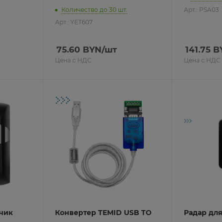
Количество до 30 шт.
Арт.: PSA03
Арт.: YET607
75.60
BYN
/шт
141.75
B
Цена с НДС
Цена с НДС
чик
Конвертер TEMID USB TO
Радар дл