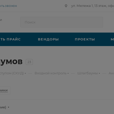
ул. Мележа 1, 13 этаж, оф
АТЬ ЗВОНОК
и
ТЬ ПРАЙС
ВЕНДОРЫ
ПРОЕКТЫ
М
аумов
23
—
—
—
ступом (СКУД)
Входной контроль
Шлагбаумы
Ак
чики
ние)