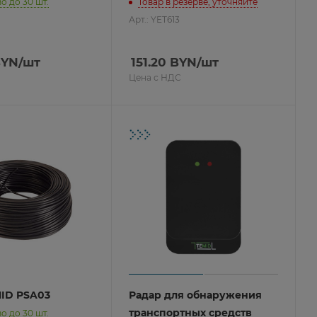
о до 30 шт.
Товар в резерве, уточняйте
Арт.: YET613
YN
/шт
151.20
BYN
/шт
Цена с НДС
MID PSA03
Радар для обнаружения
транспортных средств
о до 30 шт.