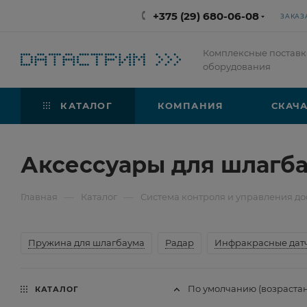
+375 (29) 680-06-08
ЗАКАЗ
Комплексные поставк
оборудования
КАТАЛОГ
КОМПАНИЯ
СКАЧА
Аксессуары для шлагб
—
—
Главная
Каталог
Система контроля и управления до
Пружина для шлагбаума
Радар
Инфракрасные дат
По умолчанию (возраста
КАТАЛОГ