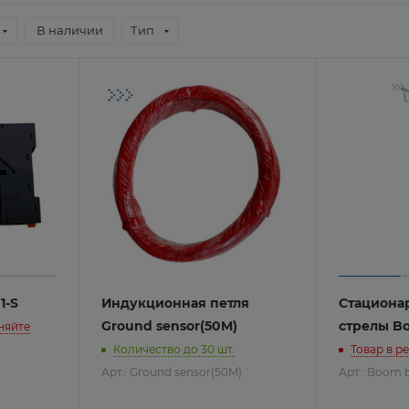
В наличии
Тип
Pro
ие
иналов
om
1-S
Индукционная петля
Стациона
Ground sensor(50M)
стрелы B
чняйте
ие
го офиса
Количество до 30 шт.
Товар в р
иналов
 применения
Maipu
Арт.: Ground sensor(50M)
Арт.: Boom 
о бизнеса
yxel
знеса