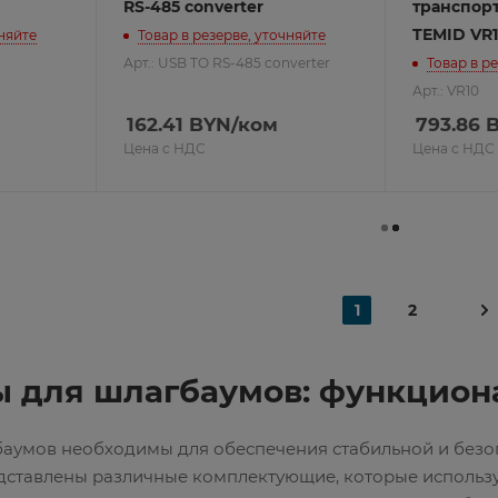
RS-485 converter
транспор
TEMID VR
чняйте
Товар в резерве, уточняйте
Арт.: USB TO RS-485 converter
Товар в р
Арт.: VR10
162.41
BYN
/ком
793.86
B
Цена с НДС
Цена с НДС
1
2
ы для шлагбаумов: функцион
баумов необходимы для обеспечения стабильной и безоп
едставлены различные комплектующие, которые использ