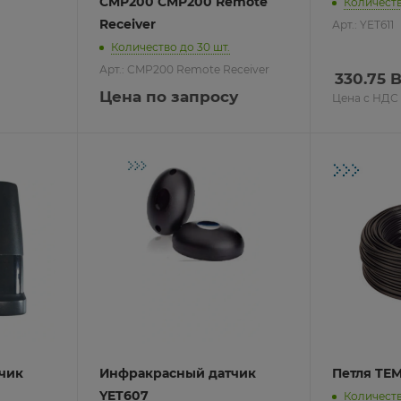
CMP200 CMP200 Remote
Количеств
монтажа Rikett
Receiver
Арт.: YET611
Количество до 30 шт.
атические выключатели
Арт.: CMP200 Remote Receiver
330.75
B
втоматы
Цена по запросу
Цена с НДС
атические выключатели
о отключения
ремени
систем
чик
Инфракрасный датчик
Петля TE
YET607
Количеств