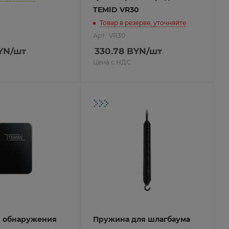
TEMID VR30
Товар в резерве, уточняйте
Арт.: VR30
YN
/шт
330.78
BYN
/шт
Цена с НДС
я обнаружения
Пружина для шлагбаума