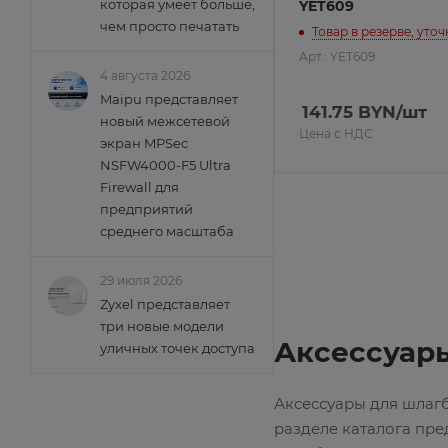
которая умеет больше,
YET609
чем просто печатать
Товар в резерве, уто
Арт.: YET609
4 августа 2026
Maipu представляет
141.75
BYN
/шт
новый межсетевой
Цена с НДС
экран MPSec
NSFW4000-F5 Ultra
Firewall для
предприятий
среднего масштаба
29 июля 2026
Zyxel представляет
три новые модели
Аксессуар
уличных точек доступа
Аксессуары для шлаг
разделе каталога пр