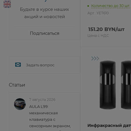
Количество до 30 шт.
Будьте в курсе наших
Арт.: YET610
акций и новостей
151.20
BYN
/шт
Подписаться
Цена с НДС
Задать вопрос
Статьи
7 августа 2026
AULA L99:
механическая
клавиатура с
Инфракрасный дат
сенсорным экраном,