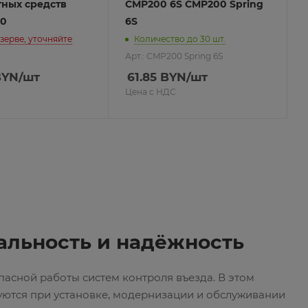
тных средств
CMP200 6S CMP200 Spring
10
6S
езерве, уточняйте
Количество до 30 шт.
Арт.: CMP200 Spring 6S
YN
/шт
61.85
BYN
/шт
Цена с НДС
альность и надёжность
асной работы систем контроля въезда. В этом
уются при установке, модернизации и обслуживании