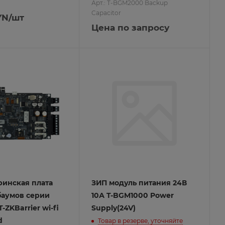
Арт.: T-BGM2000 Backup
Capacitor
YN
/шт
Цена по запросу
ринская плата
ЗИП модуль питания 24В
баумов серии
10А T-BGM1000 Power
-ZKBarrier wi-fi
Supply(24V)
d
Товар в резерве, уточняйте