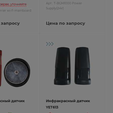
Арт.: T-BGM1000 Power
езерве, уточняйте
Supply(24V)
rrier wi-fi mainboard
 запросу
Цена по запросу
сный датчик
Инфракрасный датчик
YET613