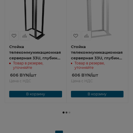
Стойка
Стойка
телекоммуникационная
телекоммуникационная
серверная 33U, глубина
серверная 33U, глубина
Товар в резерве,
Товар в резерве,
1000 мм, цвет черный
1000 мм СТК-С-33.2.1000
уточняйте
уточняйте
СТК-С-33.2.1000-9005
606
BYN
/шт
606
BYN
/шт
Цена с НДС
Цена с НДС
В корзину
В корзину