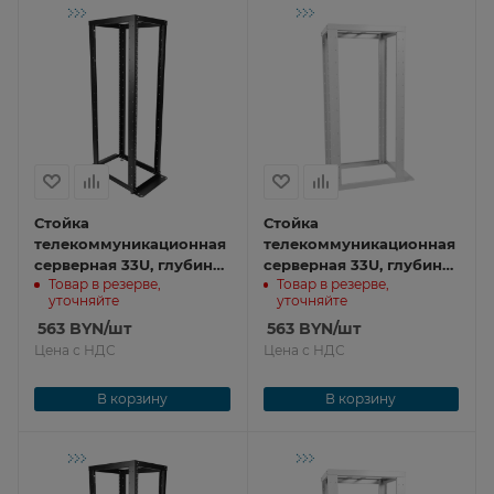
Стойка
Стойка
телекоммуникационная
телекоммуникационная
серверная 33U, глубина
серверная 33U, глубина
Товар в резерве,
Товар в резерве,
750 мм, цвет черный
750 мм СТК-С-33.2.750
уточняйте
уточняйте
СТК-С-33.2.750-9005
563
BYN
/шт
563
BYN
/шт
Цена с НДС
Цена с НДС
В корзину
В корзину