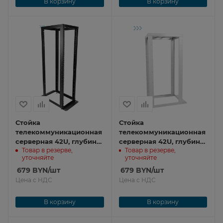
В корзину
В корзину
Стойка
Стойка
телекоммуникационная
телекоммуникационная
серверная 42U, глубина
серверная 42U, глубина
Товар в резерве,
Товар в резерве,
1000 мм, цвет черный
1000 мм СТК-С-42.2.1000
уточняйте
уточняйте
СТК-С-42.2.1000-9005
679
BYN
/шт
679
BYN
/шт
Цена с НДС
Цена с НДС
В корзину
В корзину