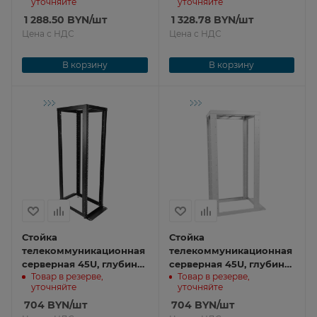
уточняйте
уточняйте
1 288.50
BYN
/шт
1 328.78
BYN
/шт
Цена с НДС
Цена с НДС
В корзину
В корзину
Стойка
Стойка
телекоммуникационная
телекоммуникационная
серверная 45U, глубина
серверная 45U, глубина
Товар в резерве,
Товар в резерве,
1000 мм, цвет черный
1000 мм СТК-С-45.2.1000
уточняйте
уточняйте
СТК-С-45.2.1000-9005
704
BYN
/шт
704
BYN
/шт