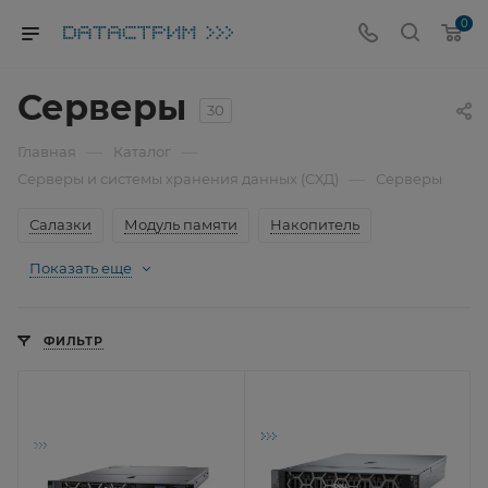
0
Серверы
30
—
—
Главная
Каталог
—
Серверы и системы хранения данных (СХД)
Серверы
Салазки
Модуль памяти
Накопитель
Показать еще
ФИЛЬТР