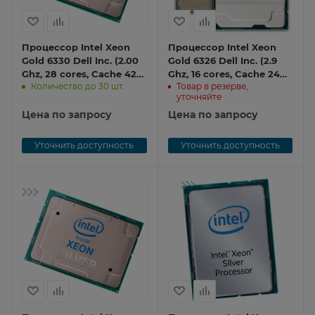
Процессор Intel Xeon
Процессор Intel Xeon
Gold 6330 Dell Inc. (2.00
Gold 6326 Dell Inc. (2.9
Ghz, 28 cores, Cache 42
Ghz, 16 cores, Cache 24
Количество до 30 шт.
Товар в резерве,
MB, 205 W, 3200 MHz)
MB, 185W, 3200 Mhz) CPU
уточняйте
CPU Xeon 6330
Xeon 6326
Цена по запросу
Цена по запросу
Уточнить доступность
Уточнить доступность