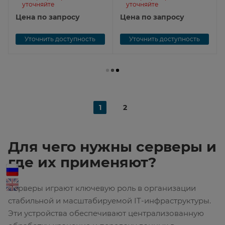
уточняйте
уточняйте
ConnectX6 2xSFP28
2x10BT PCIe
Цена по запросу
Цена по запросу
Уточнить доступность
Уточнить доступность
1
2
Для чего нужны серверы и
где их применяют?
Серверы играют ключевую роль в организации
стабильной и масштабируемой IT-инфраструктуры.
Эти устройства обеспечивают централизованную