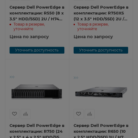
Сервер Dell PowerEdge в
Сервер Dell PowerEdge в
комплектации: R550 (8 x
комплектации: R750XS
3.5″ HDD/SSD) 2U / H745
(12 x 3.5″ HDD/SSD) 2U /
Товар в резерве,
Товар в резерве,
4Gb / iDRAC 9 Enterprise
H755 8Gb / iDRAC 9
уточняйте
уточняйте
/ 2x1Gb / LCD Bezel /
Enterprise / 2x1Gb / LCD
2x800W / Sliding Rails
Цена по запросу
Bezel / 2x1100W / Sliding
Цена по запросу
R550 100
Rails R750XS 100
Уточнить доступность
Уточнить доступность
Сервер Dell PowerEdge в
Сервер Dell PowerEdge в
комплектации: R750 (24
комплектации: R650 (10
x 2.5″ + 4 x 2.5″ HDD/SSD)
x 2.5″ HDD/SSD) 1U / H755