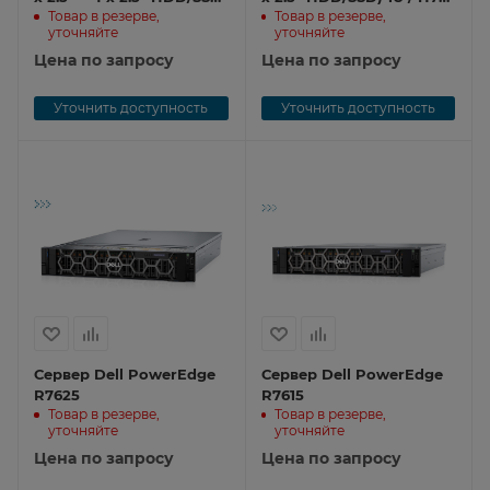
Товар в резерве,
Товар в резерве,
2U / H755 8Gb / iDRAC 9
8Gb / iDRAC 9 Enterprise
уточняйте
уточняйте
Enterprise / 2x1Gb / LCD
/ 2x1Gb / LCD Bezel /
Bezel / 2x1400W / Sliding
Цена по запросу
2x800W / Sliding Rails
Цена по запросу
R750 100
R650 100
Уточнить доступность
Уточнить доступность
Сервер Dell PowerEdge
Сервер Dell PowerEdge
R7625
R7615
Товар в резерве,
Товар в резерве,
уточняйте
уточняйте
Цена по запросу
Цена по запросу