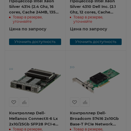
Процессор Intel Xeon
Процессор Intel Xeon
Silver 4314 (2.4 Ghz, 16
Silver 4310 Dell Inc. (2.1
cores, Cache 24MB, 135W,
Ghz, 12 cores, Cache
Товар в резерве,
Товар в резерве,
2666 Mhz) CPU Xeon 4314
18MB, 120W, 2666 Mhz)
уточняйте
уточняйте
CPU Xeon 4310
Цена по запросу
Цена по запросу
Уточнить доступность
Уточнить доступность
Контроллер Dell-
Контроллер Dell-
Mellanox ConnectX-6 Lx
Broadcom 57416 2x10Gb
2x10/25Gb SFP28 PCI-e
Base-T PCIe Network
Товар в резерве,
Товар в резерве,
Network Adapter
Adapter Broadcom 57416