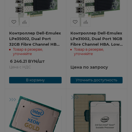
Контроллер Dell-Emulex
Контроллер Dell-Emulex
LPe35002, Dual Port
LPe31002, Dual Port 16GB
32GB Fibre Channel HBA
Fibre Channel HBA. Low
Товар в резерве,
Товар в резерве,
LPe35002 2x32GB FC
Profile LPe31002 2x16GB
уточняйте
уточняйте
FC
6 246.21
BYN
/шт
Цена по запросу
Цена с НДС
В корзину
Уточнить доступность