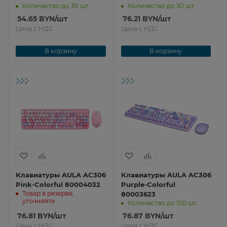
Количество до 30 шт.
Количество до 30 шт.
54.65
BYN
/шт
76.21
BYN
/шт
Цена с НДС
Цена с НДС
В корзину
В корзину
Клавиатуры AULA AC306
Клавиатуры AULA AC306
Pink-Colorful 80004032
Purple-Colorful
Товар в резерве,
80003623
уточняйте
Количество до 100 шт.
76.81
BYN
/шт
76.87
BYN
/шт
Цена с НДС
Цена с НДС