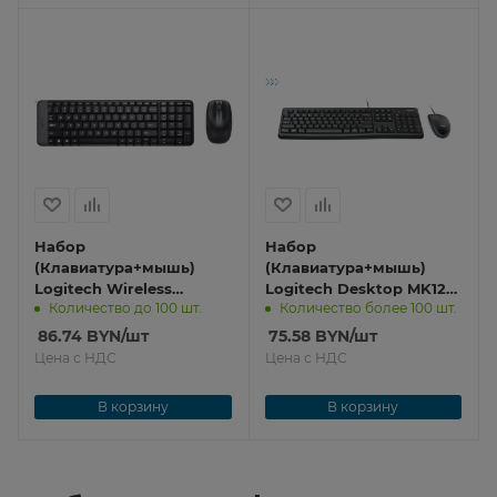
Набор
Набор
(Клавиатура+мышь)
(Клавиатура+мышь)
Logitech Wireless
Logitech Desktop MK120
Количество до 100 шт.
Количество более 100 шт.
Combo MK220 920-
920-002589
003236
86.74
BYN
/шт
75.58
BYN
/шт
Цена с НДС
Цена с НДС
В корзину
В корзину