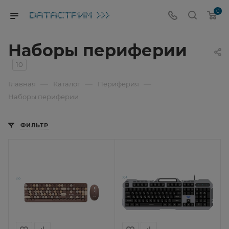
0
Наборы периферии
10
—
—
—
Главная
Каталог
Периферия
Наборы периферии
ФИЛЬТР