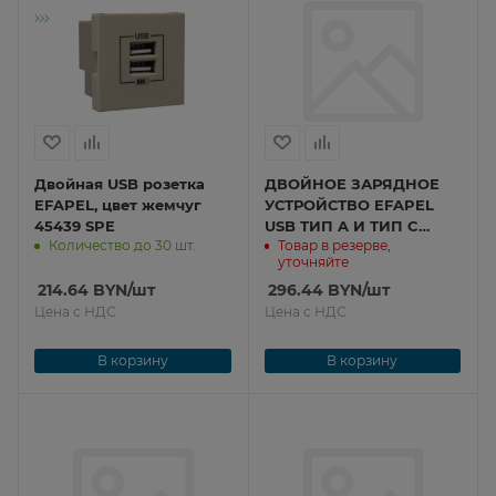
Двойная USB розетка
ДВОЙНОЕ ЗАРЯДНОЕ
EFAPEL, цвет жемчуг
УСТРОЙСТВО EFAPEL
45439 SPE
USB ТИП A И ТИП C
Количество до 30 шт.
Товар в резерве,
EFAPEL - 2 МОД.
уточняйте
ЧЕРНЫЙ МАТОВЫЙ
214.64
BYN
/шт
45381 SPM
296.44
BYN
/шт
Цена с НДС
Цена с НДС
В корзину
В корзину