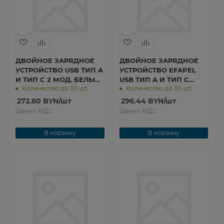
ДВОЙНОЕ ЗАРЯДНОЕ
ДВОЙНОЕ ЗАРЯДНОЕ
УСТРОЙСТВО USB ТИП A
УСТРОЙСТВО EFAPEL
И ТИП C 2 МОД. БЕЛЫЙ
USB ТИП A И ТИП C
Количество до 30 шт.
Количество до 30 шт.
(45381 SBR) 45381 SBR
EFAPEL - 2 МОД. БЕЛЫЙ
МАТОВЫЙ 45381 SBM
272.60
BYN
/шт
296.44
BYN
/шт
Цена с НДС
Цена с НДС
В корзину
В корзину