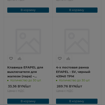
В корзину
В корзину
Клавиша EFAPEL для
4-х постовая рамка
выключателя для
EFAPEL - SV, черный
жалюзи (пара) –
43940 TPM
Количество до 30 шт.
Количество до 30 шт.
матовый черный 50613
TPM
33.36
BYN
/шт
269.76
BYN
/шт
Цена с НДС
Цена с НДС
В корзину
В корзину