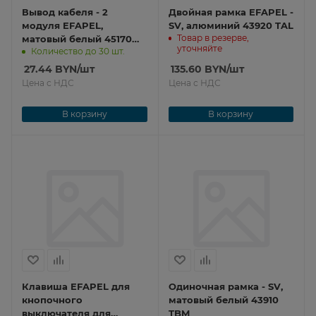
Вывод кабеля - 2
Двойная рамка EFAPEL -
модуля EFAPEL,
SV, алюминий 43920 TAL
Товар в резерве,
матовый белый 45170
уточняйте
Количество до 30 шт.
SBM
27.44
BYN
/шт
135.60
BYN
/шт
Цена с НДС
Цена с НДС
В корзину
В корзину
Клавиша EFAPEL для
Одиночная рамка - SV,
кнопочного
матовый белый 43910
выключателя для
TBM