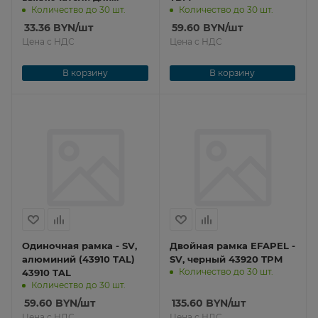
Количество до 30 шт.
Количество до 30 шт.
жалюзи (пара) – белая
матовая 50612 TBM
33.36
BYN
/шт
59.60
BYN
/шт
Цена с НДС
Цена с НДС
В корзину
В корзину
Одиночная рамка - SV,
Двойная рамка EFAPEL -
алюминий (43910 TAL)
SV, черный 43920 TPM
Количество до 30 шт.
43910 TAL
Количество до 30 шт.
59.60
BYN
/шт
135.60
BYN
/шт
Цена с НДС
Цена с НДС