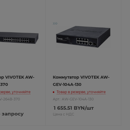
ор VIVOTEK AW-
Коммутатор VIVOTEK AW-
-370
GEV-104A-130
езерве, уточняйте
Товар в резерве, уточняйте
V-264B-370
Арт.: AW-GEV-104A-130
1 655.51
BYN
/шт
 запросу
Цена с НДС