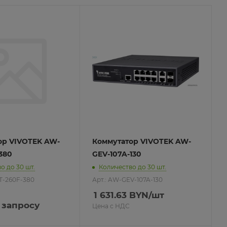
ор VIVOTEK AW-
Коммутатор VIVOTEK AW-
380
GEV-107A-130
о до 30 шт.
Количество до 30 шт.
T-260F-380
Арт.: AW-GEV-107A-130
1 631.63
BYN
/шт
 запросу
Цена с НДС