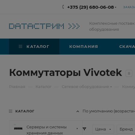
+375 (29) 680-06-08
ЗАКАЗ
Комплексные поставк
оборудования
КАТАЛОГ
КОМПАНИЯ
СКАЧА
Коммутаторы Vivotek
8
—
—
—
Главная
Каталог
Сетевое оборудование
Комму
По умолчанию (возраста
КАТАЛОГ
Серверы и системы
Цена
Бренд
хранения данных