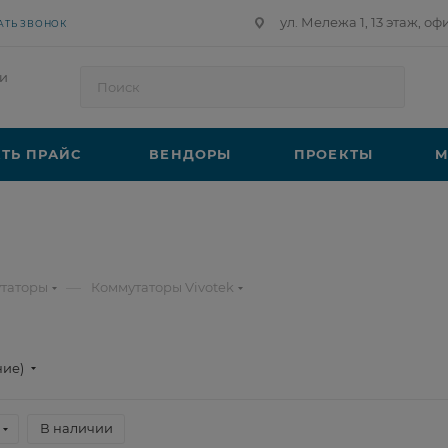
ул. Мележа 1, 13 этаж, оф
АТЬ ЗВОНОК
и
ТЬ ПРАЙС
ВЕНДОРЫ
ПРОЕКТЫ
М
—
таторы
Коммутаторы Vivotek
ние)
В наличии