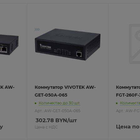
Pro
ие
иналов
om
EK AW-
Коммутатор VIVOTEK AW-
Коммутат
GET-050A-065
FGT-260F-
ие
го офиса
Количество до 30 шт.
Количеств
иналов
 применения
Maipu
Арт.: AW-GET-050A-065
Арт.: AW-FG
о бизнеса
yxel
знеса
302.78
BYN
/шт
евых экранов
у
Цена по
Цена с НДС
ензии
ы