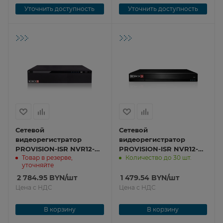
Уточнить доступность
Уточнить доступность
Сетевой
Сетевой
видеорегистратор
видеорегистратор
PROVISION-ISR NVR12-
PROVISION-ISR NVR12-
Товар в резерве,
Количество до 30 шт.
32800RFAN(2U)
32800FAN(1U)
уточняйте
2 784.95
BYN
/шт
1 479.54
BYN
/шт
Цена с НДС
Цена с НДС
В корзину
В корзину