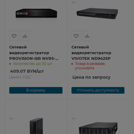
Сетевой
Сетевой
видеорегистратор
видеорегистратор
PROVISION-ISR NVR5-
VIVOTEK ND9425P
Количество до 30 шт.
Товар в резерве,
4100PXN(MM)
уточняйте
409.07
BYN
/шт
Цена по запросу
Цена с НДС
В корзину
Уточнить доступность