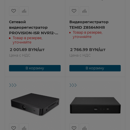
Сетевой
Видеорегистратор
видеорегистратор
TEMID Z8564NHR
Товар в резерве,
PROVISION-ISR NVR12-
уточняйте
Товар в резерве,
16400PFAN(1U)
уточняйте
2 001.69
BYN
/шт
2 766.99
BYN
/шт
Цена с НДС
Цена с НДС
В корзину
В корзину