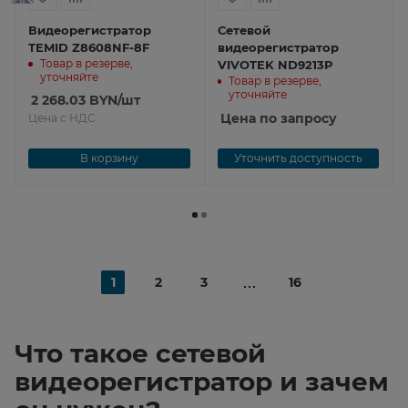
Видеорегистратор
Сетевой
TEMID Z8608NF-8F
видеорегистратор
Товар в резерве,
VIVOTEK ND9213P
уточняйте
Товар в резерве,
уточняйте
2 268.03
BYN
/шт
Цена по запросу
Цена с НДС
В корзину
Уточнить доступность
1
2
3
16
Что такое сетевой
видеорегистратор и зачем