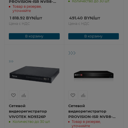
Количество до 30 шт.
PROVISION-ISR NVR8-
Товар в резерве,
16400PFA(1U)
уточняйте
1 818.92
BYN
/шт
491.40
BYN
/шт
Цена с НДС
Цена с НДС
В корзину
В корзину
Сетевой
Сетевой
видеорегистратор
видеорегистратор
VIVOTEK ND9326P
PROVISION-ISR NVR8-
Количество до 30 шт.
Товар в резерве,
16400AN(1U)-V2
уточняйте