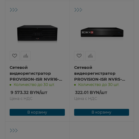
Сетевой
Сетевой
видеорегистратор
видеорегистратор
PROVISION-ISR NVR16-
PROVISION-ISR NVR5-
Количество до 30 шт.
Количество до 30 шт.
128RFAN(3U)
8200XN(MM)
9 573.32
BYN
/шт
322.01
BYN
/шт
Цена с НДС
Цена с НДС
В корзину
В корзину