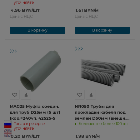
уточняйте
4.96
BYN
/шт
1.61
BYN
/м
Цена с НДС
Цена с НДС
В корзину
В корзину
MAG25 Муфта соедин.
NR050 Трубы для
для труб D25мм (5 шт)
прокладки кабеля под
1кор.=240уп. 42525-5
землей D50мм (внешн.)
Товар в резерве,
Количество более 100 шт.
80050
уточняйте
0.20
BYN
/шт
1.98
BYN
/м