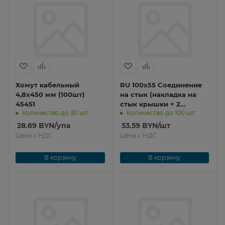
Хомут кабельный
RU 100х55 Cоединение
4,8х450 мм (100шт)
на стык (накладка на
45451
стык крышки + 2
Количество до 30 шт.
Количество до 100 шт.
накладки на стык
профиля) (5компл.)
28.69
BYN
/упа
53.59
BYN
/шт
76511BC-5
Цена с НДС
Цена с НДС
В корзину
В корзину