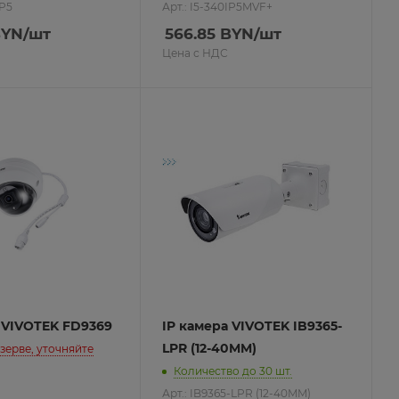
IP5
Арт.: I5-340IP5MVF+
YN
/шт
566.85
BYN
/шт
Цена с НДС
 VIVOTEK FD9369
IP камера VIVOTEK IB9365-
LPR (12-40MM)
езерве, уточняйте
Количество до 30 шт.
Арт.: IB9365-LPR (12-40MM)