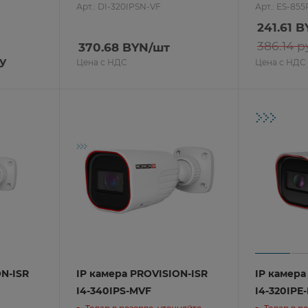
Арт.: DI-320IPSN-VF
Арт.: ES-855
241.61
B
386.14
ру
370.68
BYN
/шт
у
Цена с НДС
Цена с НДС
ON-ISR
IP камера PROVISION-ISR
IP камера
I4-340IPS-MVF
I4-320IPE