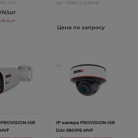
P11C-S7-C
Арт.: IT9360-H (2.8MM)
YN
/шт
б.
/шт
Цена по запросу
 PROVISION-ISR
IP камера PROVISION-ISR
-MVF
DAI-380IPE-MVF