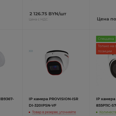
атические выключатели
втоматы
2 126.75
BYN
/шт
атические выключатели
Цена по
Цена с НДС
о отключения
ремени
Спеццена
систем
Только на 
позиции
IB9367-
IP камера PROVISION-ISR
IP камера
DI-320IPSN-VF
855P11C-S7
Товар в резерве, уточняйте
Количеств