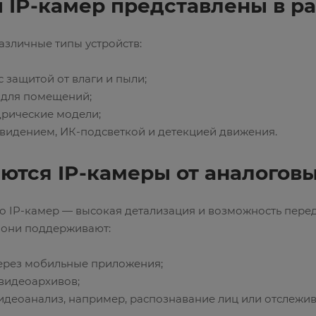
 IP-камер представлены в р
азличные типы устройств:
с защитой от влаги и пыли;
 для помещений;
дрические модели;
 видением, ИК-подсветкой и детекцией движения.
ются IP-камеры от аналогов
о IP-камер — высокая детализация и возможность пере
, они поддерживают:
через мобильные приложения;
видеоархивов;
идеоанализ, например, распознавание лиц или отслежив