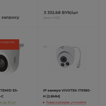
3 332.68
BYN
/шт
 запросу
Цена с НДС
складские
 TEMID ES-
IP камера VIVOTEK IT9360-
-C
H (2.8MM)
о до 30 шт.
Товар в резерве, уточняйте