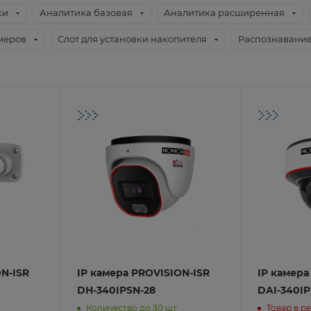
ки
Аналитика базовая
Аналитика расширенная
меров
Слот для установки накопителя
Распознавание
Pro
ие
иналов
om
ие
го офиса
иналов
 применения
Maipu
о бизнеса
yxel
знеса
ON-ISR
IP камера PROVISION-ISR
IP камера
евых экранов
DH-340IPSN-28
DAI-340I
ензии
ы
Количество до 30 шт.
Товар в р