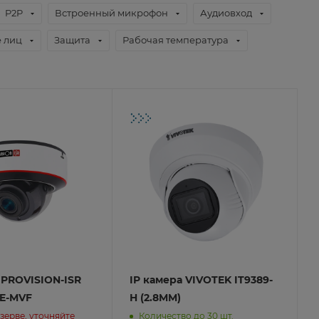
P2P
Встроенный микрофон
Аудиовход
 лиц
Защита
Рабочая температура
 PROVISION-ISR
IP камера VIVOTEK IT9389-
PE-MVF
H (2.8MM)
езерве, уточняйте
Количество до 30 шт.