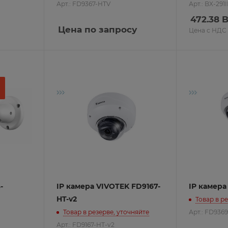
Арт.: FD9367-HTV
Арт.: BX-291
472.38
B
лкой
Цена по запросу
ции
Цена с НДС
изделия
ом RS485
ом Wiegand
леры
PEL
ы
-
IP камера VIVOTEK FD9167-
IP камера
HT-v2
Товар в р
монтажа Rikett
Товар в резерве, уточняйте
Арт.: FD9369
Арт.: FD9167-HT-v2