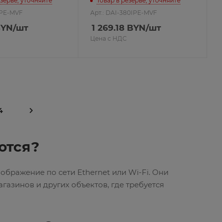
езерве, уточняйте
Товар в резерве, уточняйте
0IPE-MVF
Арт.: DAI-380IPE-MVF
YN
/шт
1 269.18
BYN
/шт
Цена с НДС
4
ются?
бражение по сети Ethernet или Wi-Fi. Они
газинов и других объектов, где требуется