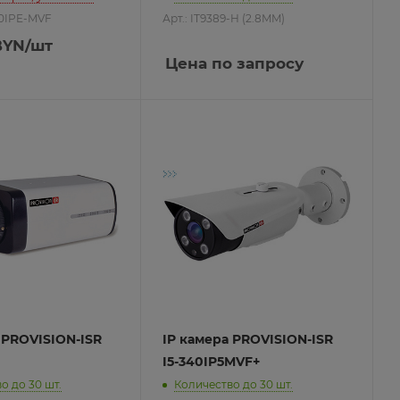
40IPE-MVF
Арт.: IT9389-H (2.8MM)
YN
/шт
Цена по запросу
 PROVISION-ISR
IP камера PROVISION-ISR
I5-340IP5MVF+
о до 30 шт.
Количество до 30 шт.