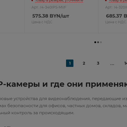
Товар в резерве, уточняйте
Товар в р
Арт.: I4-340IPS-MVF
Арт.: I4-32
575.38
BYN
/шт
685.37
B
Цена с НДС
Цена с НДС
1
2
3
1
IP-камеры и где они применя
овые устройства для видеонаблюдения, передающие изо
мах безопасности для офисов, частных домов, складов, ма
ьный контроль за происходящим.