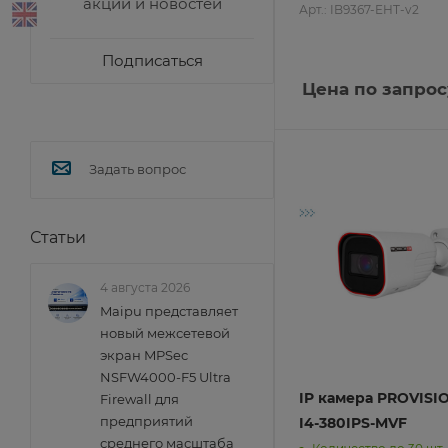
акций и новостей
Арт.: IB9367-EHT-v2
Подписаться
Цена по запрос
Задать вопрос
Статьи
4 августа 2026
Maipu представляет
новый межсетевой
экран MPSec
NSFW4000-F5 Ultra
IP камера PROVISI
Firewall для
предприятий
I4-380IPS-MVF
среднего масштаба