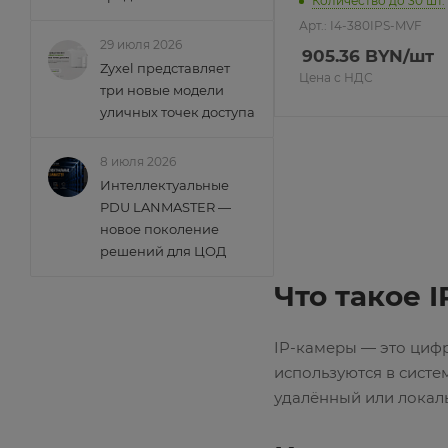
Количество до 30 шт.
Арт.: I4-380IPS-MVF
29 июля 2026
905.36
BYN
/шт
Zyxel представляет
Цена с НДС
три новые модели
уличных точек доступа
8 июля 2026
Интеллектуальные
PDU LANMASTER —
новое поколение
решений для ЦОД
Что такое 
IP-камеры — это цифр
используются в систе
удалённый или локал