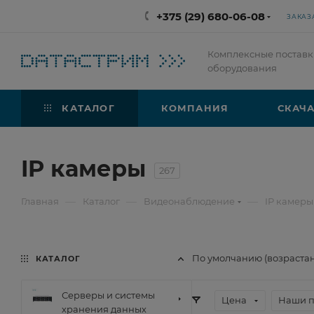
+375 (29) 680-06-08
ЗАКАЗ
Комплексные поставк
оборудования
КАТАЛОГ
КОМПАНИЯ
СКАЧА
IP камеры
267
—
—
—
Главная
Каталог
Видеонаблюдение
IP камеры
По умолчанию (возраста
КАТАЛОГ
Серверы и системы
Цена
Наши 
хранения данных