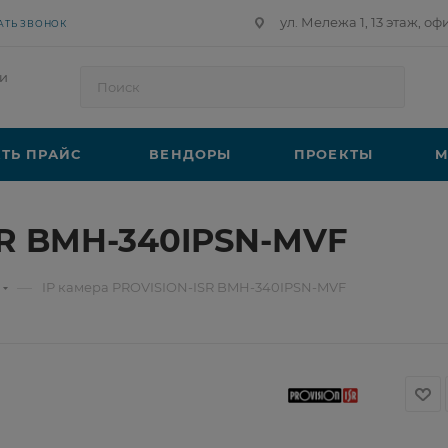
ул. Мележа 1, 13 этаж, оф
АТЬ ЗВОНОК
и
ТЬ ПРАЙС
ВЕНДОРЫ
ПРОЕКТЫ
М
SR BMH-340IPSN-MVF
—
IP камера PROVISION-ISR BMH-340IPSN-MVF