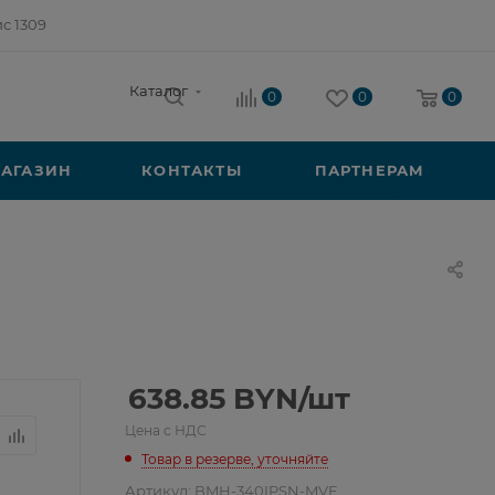
ис 1309
Каталог
0
0
0
АГАЗИН
КОНТАКТЫ
ПАРТНЕРАМ
638.85
BYN
/шт
Цена с НДС
Товар в резерве, уточняйте
Артикул:
BMH-340IPSN-MVF