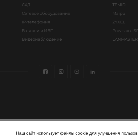
СХД
TEMID
Сетевое оборудование
Maipu
IP-телефония
ZYXEL
Батареи и ИБП
Provision-IS
Видеонаблюдение
LANMASTER