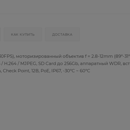
КАК КУПИТЬ
ДОСТАВКА
0FPS), моторизированный объектив f = 2.8-12mm (89°-31°)
65 / H.264 / MJPEG, SD Card до 256Gb, аппаратный WDR, в
eck Point, 12В, PoE, IP67, -30°C ~ 60°C