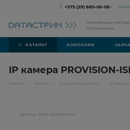
+375 (29) 680-06-08
ЗАКАЗ
Комплексные поставк
оборудования
КАТАЛОГ
КОМПАНИЯ
СКАЧА
IP камера PROVISION-I
—
—
—
Главная
Каталог
Видеонаблюдение
IP камеры
Артикул:
BMH-340IPSN-MVF