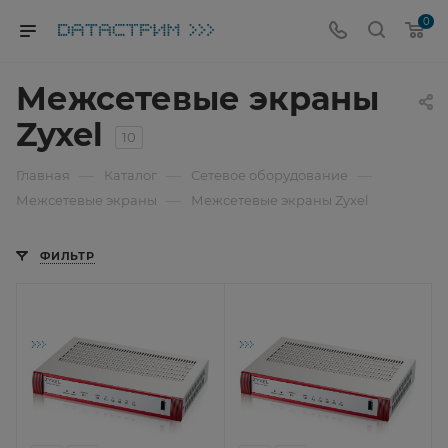
0
Межсетевые экраны
Zyxel
10
—
—
—
Главная
Каталог
Сетевое оборудование
—
Межсетевые экраны
Межсетевые экраны Zyxel
ФИЛЬТР