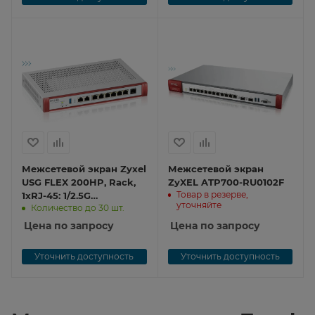
подпиской Gold на 1 год
(полный UT
Межсетевой экран Zyxel
Межсетевой экран
USG FLEX 200HP, Rack,
ZyXEL ATP700-RU0102F
Товар в резерве,
1xRJ-45: 1/2.5G
уточняйте
Количество до 30 шт.
(LAN/WAN), 1xRJ-45:
1/2.5G PoE+ (LAN/WAN),
Цена по запросу
Цена по запросу
6xRJ-45: 1G (LAN/WAN),
1xUSB3.0 **
Уточнить доступность
Уточнить доступность