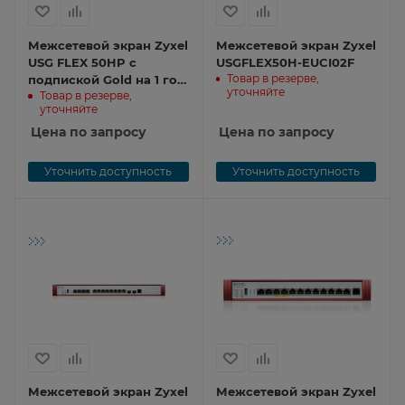
Межсетевой экран Zyxel
Межсетевой экран Zyxel
USG FLEX 50HP с
USGFLEX50H-EUCI02F
Товар в резерве,
подпиской Gold на 1 год
уточняйте
Товар в резерве,
(AV, CF, IDP/DPI,
уточняйте
Sandboxing,
SecuReporter), 1xRJ-45:
Цена по запросу
Цена по запросу
1G PoE+ (LAN/WAN),
4xRJ-45: 1G (LAN/WAN),
Уточнить доступность
Уточнить доступность
1xUSB3.0 **
Межсетевой экран Zyxel
Межсетевой экран Zyxel