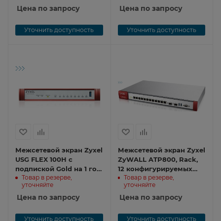
SecuReporter), Rack,
Цена по запросу
SecuReporter), 1xRJ-45:
Цена по запросу
2xRJ-45: 1/2.5G
1G PoE+ (LAN/WAN),
(LAN/WAN), 6xRJ-45: 1G
7xRJ-45: 1G (LAN/WAN),
Уточнить доступность
Уточнить доступность
(LAN/WAN), 1xUSB3.0 **
1xUSB3.0 **
Межсетевой экран Zyxel
Межсетевой экран Zyxel
USG FLEX 100H с
ZyWALL ATP800, Rack,
подпиской Gold на 1 год
12 конфигурируемых
Товар в резерве,
Товар в резерве,
(AS, AV, CF, IDP/DPI,
(LAN/WAN) портов GE,
уточняйте
уточняйте
Sandboxing,
2xSFP, 2xUSB3.0, AP
SecuReporter), 8xRJ-45:
Цена по запросу
Controller (8/520), Device
Цена по запросу
1G (LAN/WAN), 1xUSB3.0
HA Pro, Sandbox и
**
Botnet Filter, с
Уточнить доступность
Уточнить доступность