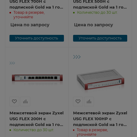
USG FLEX 700H с
USG FLEX 500H с
подпиской Gold на 1 год
подпиской Gold на 1 год
Товар в резерве,
Количество до 30 шт.
(AS, AV, CF, IDP/DPI,
(AS, AV, CF, IDP/DPI,
уточняйте
Sandboxing,
Sandboxing,
SecuReporter), Rack,
Цена по запросу
SecuReporter), Rack,
Цена по запросу
2xSFP+ (LAN/WAN),
2xRJ-45: 1/2.5G
2xRJ-45: 1/2.5/5/10G PoE+
(LAN/WAN), 2xRJ-45:
Уточнить доступность
Уточнить доступность
(LAN/WAN), 2xRJ-45:
1/2.5G PoE+ (LAN/WAN),
1/2.5G (LAN/WAN),
8xRJ-45: 1G (LAN/WAN),
Межсетевой экран Zyxel
Межсетевой экран Zyxel
USG FLEX 200H с
USG FLEX 100HP с
подпиской Gold на 1 год
подпиской Gold на 1 год
Количество до 30 шт.
Товар в резерве,
(AS, AV, CF, IDP/DPI,
(AS, AV, CF, IDP/DPI,
уточняйте
Sandboxing,
Sandboxing,