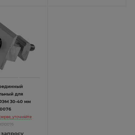
рединный
льный для
ФЭМ 30-40 мм
10076
езерве, уточняйте
0010076
 запросу