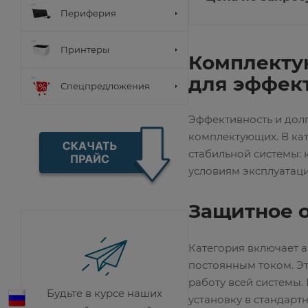
Desfare (13.56мГц)
Периферия
Совмещенные
Двухполюсные автом
Дифференциальные а
Однополюсные автом
Принтеры
Комплектую
ZKBio CVAccess
Устройства защитног
ZKBio CVSecurity
для эффек
Монохромные
Спецпредложения
ПО учета рабочего в
Цветные
ПО для гостиничных 
Эффективность и дол
SDK и API
комплектующих. В ка
Canon
стабильной системы: 
Epson
условиям эксплуатаци
HP
Kyocera
Защитное о
Монохромные
Категория включает 
Цветные
постоянным током. Э
работу всей системы.
Будьте в курсе наших
установку в стандарт