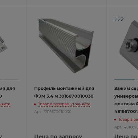
лкой
ции
изделия
ом RS485
ом Wiegand
ия для
Профиль монтажный для
Зажим се
леры
PEL
0
ФЭМ 3.4 м 3916670010030
универса
ы
монтажа 
чняйте
Товар в резерве, уточняйте
48166700
Арт.: 3916670010030
Товар в р
монтажа Rikett
Арт.: 481667
у
Цена по запросу
Цена по