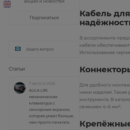
акций и новостей
Кабель для
Подписаться
надёжност
В ассортименте предс
кабели обеспечивают 
Задать вопрос
Использование серти
Коннекторы
Статьи
7 августа 2026
Для удобного монтаж
AULA L99:
ними изделия. Такие
механическая
инструмента. В катал
клавиатура с
сечением 4–6 мм².
сенсорным экраном,
которая умеет больше,
Крепёжные
чем просто печатать