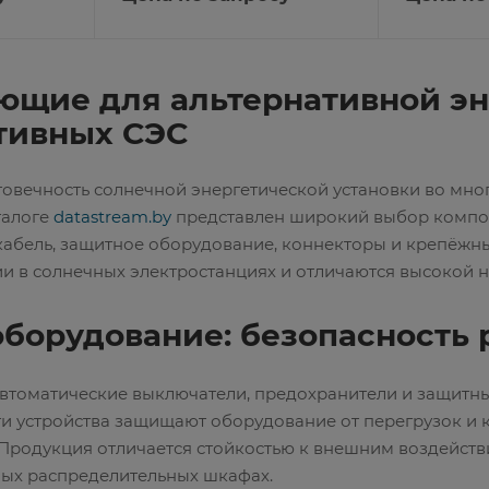
атические выключатели
втоматы
атические выключатели
щие для альтернативной эн
о отключения
тивных СЭС
ремени
систем
говечность солнечной энергетической установки во мно
талоге
datastream.by
представлен широкий выбор компон
кабель, защитное оборудование, коннекторы и крепёжн
и в солнечных электростанциях и отличаются высокой 
борудование: безопасность 
автоматические выключатели, предохранители и защитны
ти устройства защищают оборудование от перегрузок и
 Продукция отличается стойкостью к внешним воздейств
ных распределительных шкафах.