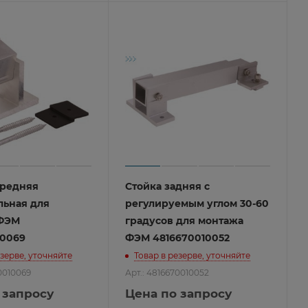
ередняя
Стойка задняя с
льная для
регулируемым углом 30-60
ФЭМ
градусов для монтажа
10069
ФЭМ 4816670010052
езерве, уточняйте
Товар в резерве, уточняйте
0010069
Арт.: 4816670010052
 запросу
Цена по запросу