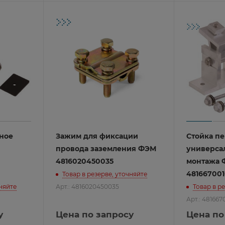
т
 ним
рудование
ь
 накопителей
 стеллажи
утизаторы
ры PoE
ние
net
ссов 110-го типа
мышленный
ные шкафы
дники, адаптеры
ния
i/LTE
ммуникационные
рутизаторов
кационные
 аксессуары
ное
Зажим для фиксации
Стойка п
я
провода заземления ФЭМ
универса
годным шкафам
я
тные
ры питания
4816020450035
монтажа 
анические
/XFP
48166700
Товар в резерве, уточняйте
фиса
остиниц
чняйте
Арт.: 4816020450035
Товар в р
еры
Арт.: 481667
ые
у
Цена по запросу
Цена по
ние