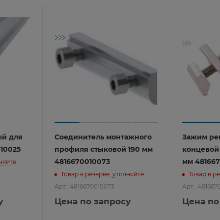
Pro
ие
иналов
om
й для
Соединитель монтажного
Зажим ре
010025
профиля стыковой 190 мм
концевой
ие
го офиса
4816670010073
мм 48166
чняйте
иналов
 применения
Maipu
Товар в резерве, уточняйте
Товар в р
о бизнеса
yxel
знеса
Арт.: 4816670010073
Арт.: 48166
евых экранов
у
Цена по запросу
Цена по
ензии
ы