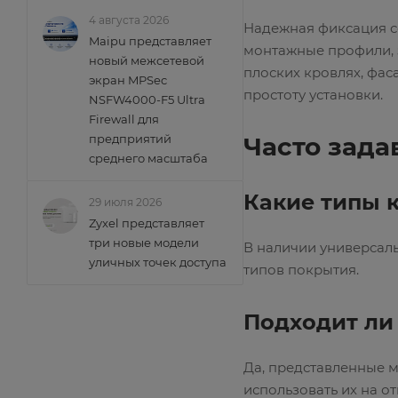
4 августа 2026
Надежная фиксация с
Maipu представляет
монтажные профили, з
новый межсетевой
плоских кровлях, фас
экран MPSec
простоту установки.
NSFW4000-F5 Ultra
Firewall для
предприятий
Часто зад
среднего масштаба
Какие типы 
29 июля 2026
Zyxel представляет
три новые модели
В наличии универсаль
уличных точек доступа
типов покрытия.
Подходит ли
Да, представленные м
использовать их на о