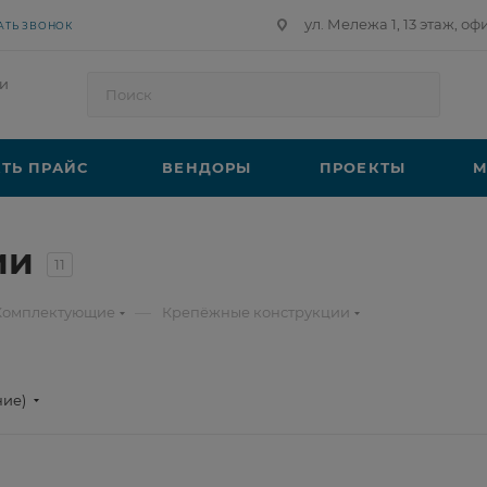
ул. Мележа 1, 13 этаж, оф
АТЬ ЗВОНОК
и
ТЬ ПРАЙС
ВЕНДОРЫ
ПРОЕКТЫ
М
ии
11
—
Комплектующие
Крепёжные конструкции
ние)