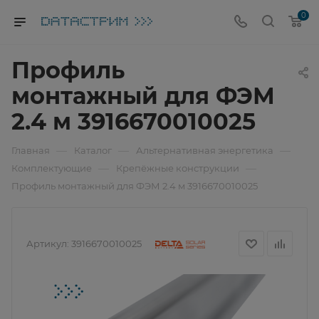
0
Профиль
монтажный для ФЭМ
2.4 м 3916670010025
—
—
—
Главная
Каталог
Альтернативная энергетика
—
—
Комплектующие
Крепёжные конструкции
Профиль монтажный для ФЭМ 2.4 м 3916670010025
Артикул:
3916670010025