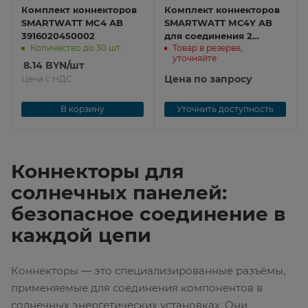
Комплект коннекторов
Комплект коннекторов
SMARTWATT MC4 AB
SMARTWATT МС4Y AB
3916020450002
для соединения 2
Количество до 30 шт.
Товар в резерве,
стрингов в 1
уточняйте
3916020450009
8.14
BYN
/шт
Цена по запросу
Цена с НДС
В корзину
Уточнить доступность
Коннекторы для
солнечных панелей:
безопасное соединение в
каждой цепи
Коннекторы — это специализированные разъёмы,
применяемые для соединения компонентов в
солнечных энергетических установках. Они