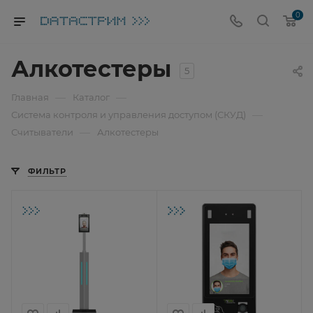
0
Алкотестеры
5
—
—
Главная
Каталог
—
Система контроля и управления доступом (СКУД)
—
Считыватели
Алкотестеры
ФИЛЬТР