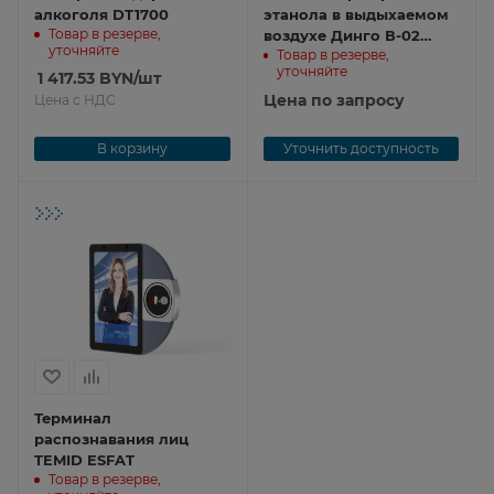
алкоголя DT1700
этанола в выдыхаемом
Товар в резерве,
воздухе Динго В-02
уточняйте
Товар в резерве,
(поставляется
уточняйте
1 417.53
BYN
/шт
поверенным) В-02
Цена по запросу
Цена с НДС
В корзину
Уточнить доступность
Терминал
распознавания лиц
TEMID ESFAT
Товар в резерве,