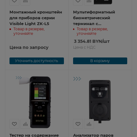
Монтажный кронштейн
Мультиформатный
для приборов серии
биометрический
Visible Light ZK-L5
терминал с
Товар в резерве,
Товар в резерве,
распознаванием лиц G4
уточняйте
уточняйте
Pro
3 354.81
BYN
/шт
Цена по запросу
Цена с НДС
Уточнить доступность
В корзину
Тестер на содержание
Анализатор паров