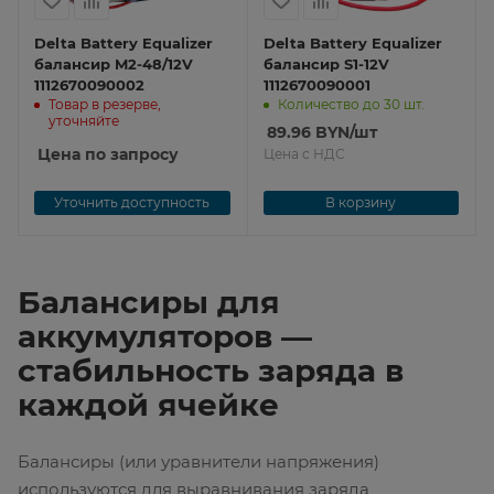
Delta Battery Equalizer
Delta Battery Equalizer
балансир M2-48/12V
балансир S1-12V
1112670090002
1112670090001
Товар в резерве,
Количество до 30 шт.
уточняйте
89.96
BYN
/шт
Цена по запросу
Цена с НДС
Уточнить доступность
В корзину
Балансиры для
аккумуляторов —
стабильность заряда в
каждой ячейке
Балансиры (или уравнители напряжения)
используются для выравнивания заряда