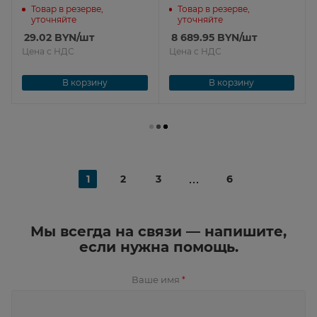
Товар в резерве,
Товар в резерве,
уточняйте
уточняйте
29.02
BYN
/шт
8 689.95
BYN
/шт
Цена с НДС
Цена с НДС
В корзину
В корзину
1
2
3
6
Мы всегда на связи — напишите,
если нужна помощь.
Ваше имя
*