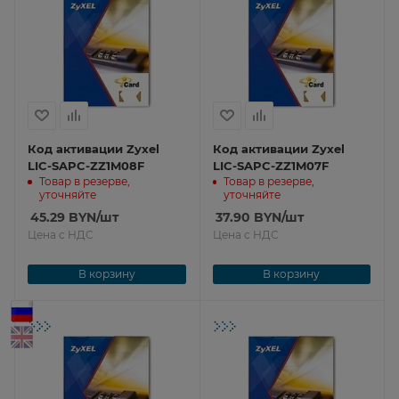
Код активации Zyxel
Код активации Zyxel
LIC-SAPC-ZZ1M08F
LIC-SAPC-ZZ1M07F
Товар в резерве,
Товар в резерве,
уточняйте
уточняйте
45.29
BYN
/шт
37.90
BYN
/шт
Цена с НДС
Цена с НДС
В корзину
В корзину