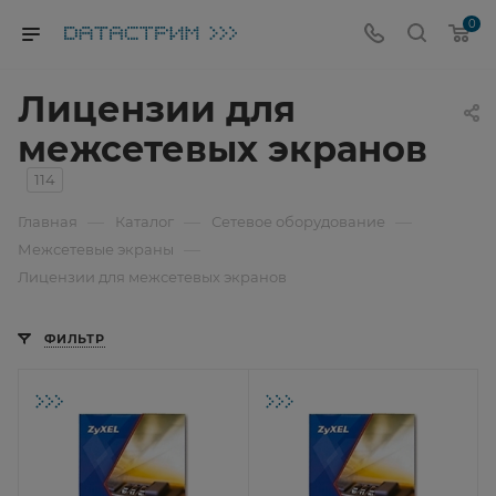
0
Лицензии для
межсетевых экранов
114
—
—
—
Главная
Каталог
Сетевое оборудование
—
Межсетевые экраны
Лицензии для межсетевых экранов
ФИЛЬТР