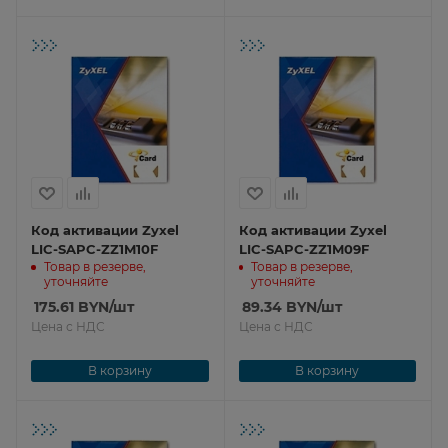
Код активации Zyxel
Код активации Zyxel
LIC-SAPC-ZZ1M10F
LIC-SAPC-ZZ1M09F
Товар в резерве,
Товар в резерве,
уточняйте
уточняйте
175.61
BYN
/шт
89.34
BYN
/шт
Цена с НДС
Цена с НДС
В корзину
В корзину