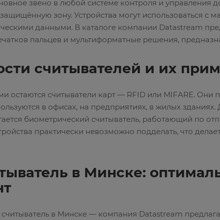
новное звено в любой системе контроля и управления д
 защищённую зону. Устройства могут использоваться с 
ческими данными. В каталоге компании Datastream пре
печатков пальцев и мультиформатные решения, предназн
ости считывателей и их при
 остаются считыватели карт — RFID или MIFARE. Они п
ользуются в офисах, на предприятиях, в жилых зданиях
гается биометрический считыватель, работающий по от
тройства практически невозможно подделать, что дела
тыватель в Минске: оптимал
нт
ь считыватель в Минске — компания Datastream предлаг