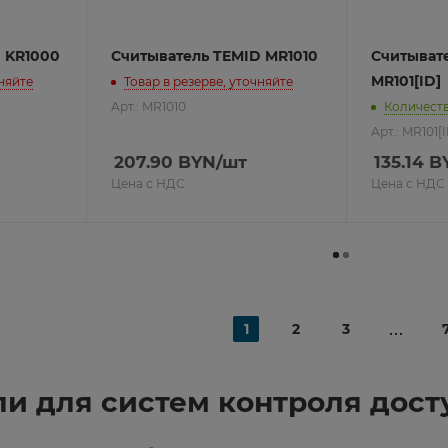
 KR1000
Считыватель TEMID MR1010
Считыват
MR101[ID]
чняйте
Товар в резерве, уточняйте
Арт.: MR1010
Количеств
Арт.: MR101[I
207.90
BYN
/шт
135.14
B
Цена с НДС
Цена с НДС
1
2
3
и для систем контроля досту