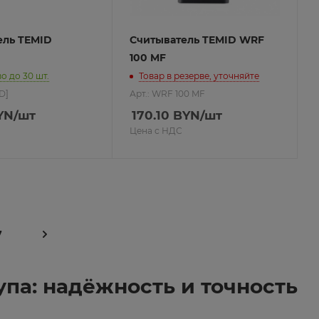
ель TEMID
Считыватель TEMID WRF
100 MF
о до 30 шт.
Товар в резерве, уточняйте
D]
Арт.: WRF 100 MF
YN
/шт
170.10
BYN
/шт
Цена с НДС
7
па: надёжность и точность