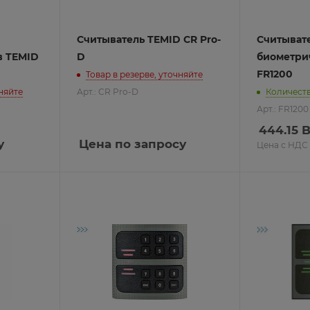
Считыватель TEMID CR Pro-
Считыват
леры
PEL
в TEMID
D
биометри
ы
FR1200
Товар в резерве, уточняйте
чняйте
Арт.: CR Pro-D
Количеств
Арт.: FR1200
444.15
B
монтажа Rikett
у
Цена по запросу
Цена с НДС
атические выключатели
втоматы
атические выключатели
о отключения
ремени
систем