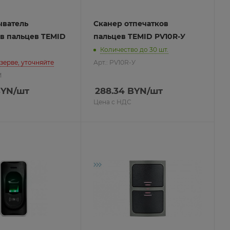
ыватель
Сканер отпечатков
в пальцев TEMID
пальцев TEMID PV10R-У
Количество до 30 шт.
езерве, уточняйте
Арт.: PV10R-У
M
YN
/шт
288.34
BYN
/шт
Цена с НДС