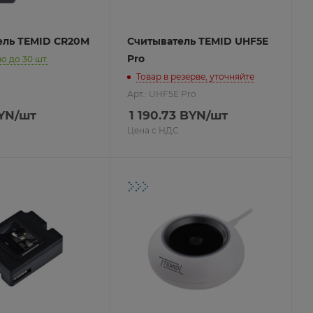
ель TEMID CR20M
Считыватель TEMID UHF5E
Pro
о до 30 шт.
Товар в резерве, уточняйте
Арт.: UHF5E Pro
YN
/шт
1 190.73
BYN
/шт
Цена с НДС