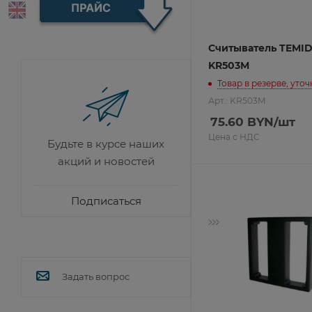
Epson
HP
Kyocera
Считыватель TEMI
KR503M
Товар в резерве, уто
Монохромные
Цветные
Арт.: KR503M
75.60
BYN
/шт
Цена с НДС
Будьте в курсе наших
акций и новостей
Подписаться
Задать вопрос