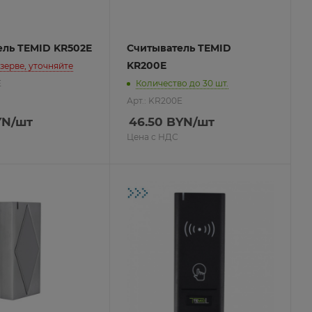
ель TEMID KR502E
Считыватель TEMID
KR200E
езерве, уточняйте
E
Количество до 30 шт.
Арт.: KR200E
YN
/шт
46.50
BYN
/шт
Цена с НДС