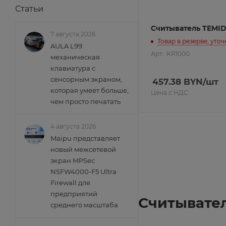
Статьи
Считыватель TEMID
7 августа 2026
Товар в резерве, уто
AULA L99:
Арт.: KR1000
механическая
клавиатура с
сенсорным экраном,
457.38
BYN
/шт
которая умеет больше,
Цена с НДС
чем просто печатать
4 августа 2026
Maipu представляет
новый межсетевой
экран MPSec
NSFW4000-F5 Ultra
Firewall для
предприятий
Считывател
среднего масштаба