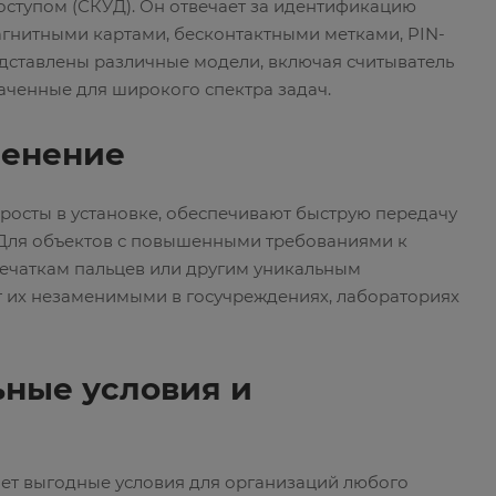
оступом (СКУД). Он отвечает за идентификацию
магнитными картами, бесконтактными метками, PIN-
дставлены различные модели, включая считыватель
аченные для широкого спектра задач.
менение
росты в установке, обеспечивают быструю передачу
. Для объектов с повышенными требованиями к
печаткам пальцев или другим уникальным
ет их незаменимыми в госучреждениях, лабораториях
ьные условия и
ает выгодные условия для организаций любого