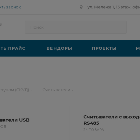
ул. Мележа 1, 13 этаж, оф
АТЬ ЗВОНОК
и
ТЬ ПРАЙС
ВЕНДОРЫ
ПРОЕКТЫ
М
—
ступом (СКУД)
Считыватели
Считыватели с выхо
ватели USB
RS485
РОВ
24 ТОВАРА