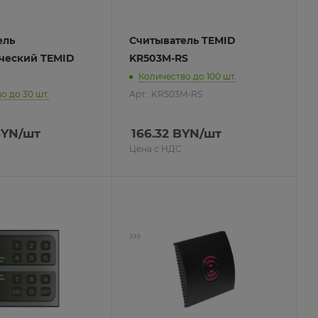
ель
Считыватель TEMID
ческий TEMID
KR503M-RS
Количество до 100 шт.
о до 30 шт.
Арт.: KR503M-RS
YN
/шт
166.32
BYN
/шт
Цена с НДС