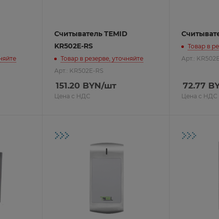
D
Считыватель TEMID
Считыват
KR502E-RS
Товар в р
чняйте
Товар в резерве, уточняйте
Арт.: KR502
Арт.: KR502E-RS
151.20
BYN
/шт
72.77
B
Цена с НДС
Цена с НДС