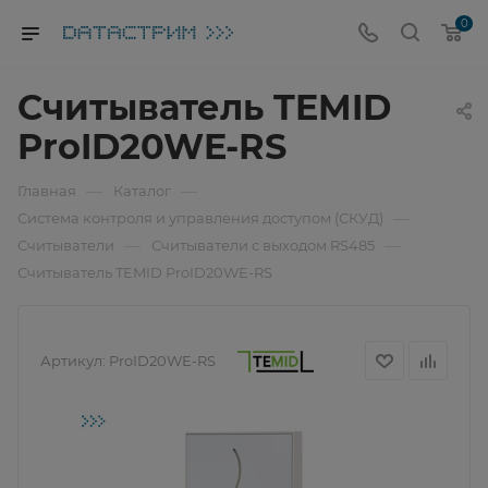
0
Считыватель TEMID
ProID20WE-RS
—
—
Главная
Каталог
—
Система контроля и управления доступом (СКУД)
—
—
Считыватели
Считыватели с выходом RS485
Считыватель TEMID ProID20WE-RS
Артикул:
ProID20WE-RS