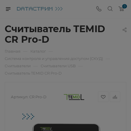
0
Считыватель TEMID
CR Pro-D
—
—
Главная
Каталог
—
Система контроля и управления доступом (СКУД)
—
—
Считыватели
Считыватели USB
Считыватель TEMID CR Pro-D
Артикул:
CR Pro-D