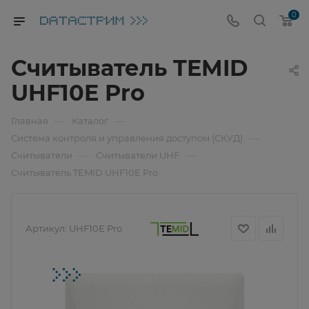
0
Считыватель TEMID
UHF10E Pro
—
—
Главная
Каталог
—
Система контроля и управления доступом (СКУД)
—
—
Считыватели
Считыватели UHF
Считыватель TEMID UHF10E Pro
Артикул:
UHF10E Pro