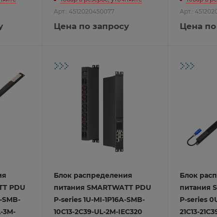
Арт.: 4512020450077
Арт.: 45120
у
Цена по запросу
Цена по
лкой
ции
изделия
ом RS485
ом Wiegand
леры
PEL
ы
ия
Блок распределения
Блок рас
TT PDU
питания SMARTWATT PDU
питания 
монтажа Rikett
A-SMB-
P-series 1U-MI-1P16A-SMB-
P-series 0
-3M-
10C13-2C39-UL-2M-IEC320
21C13-21C