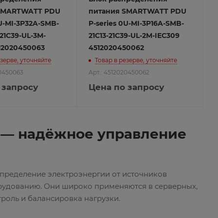
SMARTWATT PDU
питания SMARTWATT PDU
0U-MI-3P32A-SMB-
P-series 0U-MI-3P16A-SMB-
-21C39-UL-3M-
21C13-21C39-UL-2M-IEC309
12020450063
4512020450062
езерве, уточняйте
Товар в резерве, уточняйте
20450063
Арт.: 4512020450062
 запросу
Цена по запросу
 — надёжное управление
аспределение электроэнергии от источников
рудованию. Они широко применяются в серверных,
роль и балансировка нагрузки.