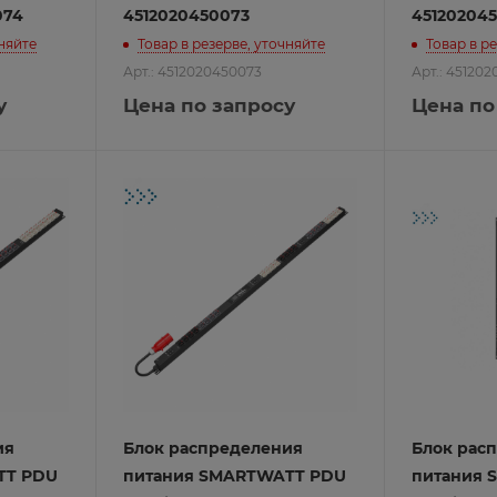
074
4512020450073
45120204
атические выключатели
чняйте
Товар в резерве, уточняйте
Товар в р
втоматы
Арт.: 4512020450073
Арт.: 45120
атические выключатели
о отключения
у
Цена по запросу
Цена по
ремени
систем
ия
Блок распределения
Блок рас
TT PDU
питания SMARTWATT PDU
питания 