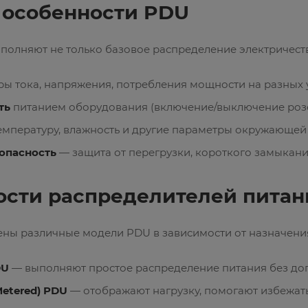
 особенности PDU
олняют не только базовое распределение электричества
ы тока, напряжения, потребления мощности на разных ур
ть
питанием оборудования (включение/выключение розе
емпературу, влажность и другие параметры окружающей
опасность
— защита от перегрузки, короткого замыкани
ости распределителей питан
ены различные модели PDU в зависимости от назначени
DU
— выполняют простое распределение питания без до
etered) PDU
— отображают нагрузку, помогают избежать