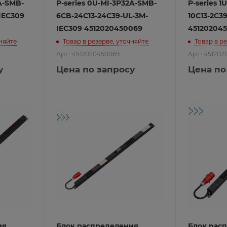
A-SMB-
P-series 0U-MI-3P32A-SMB-
P-series 1
IEC309
6CB-24C13-24C39-UL-3M-
10C13-2C3
IEC309 4512020450069
45120204
чняйте
Товар в резерве, уточняйте
Товар в р
Арт.: 4512020450069
Арт.: 45120
у
Цена по запросу
Цена по
ия
Блок распределения
Блок рас