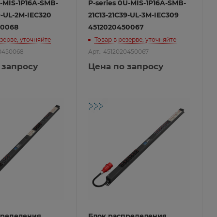
U-MIS-1P16A-SMB-
P-series 0U-MIS-1P16A-SMB-
9-UL-2M-IEC320
21C13-21C39-UL-3M-IEC309
50068
4512020450067
езерве, уточняйте
Товар в резерве, уточняйте
20450068
Арт.: 4512020450067
 запросу
Цена по запросу
пределения
Блок распределения