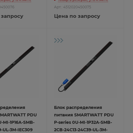
20450076
Арт.: 4512020450075
 запросу
Цена по запросу
пределения
Блок распределения
SMARTWATT PDU
питания SMARTWATT PDU
U-MI-1P16A-SMB-
P-series 0U-MI-1P32A-SMB-
39-UL-3M-IEC309
2CB-24C13-24C39-UL-3M-