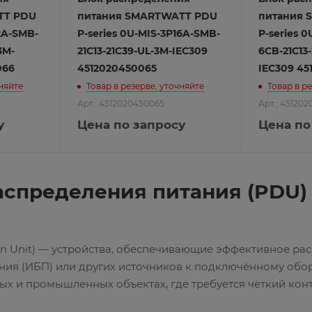
TT PDU
питания SMARTWATT PDU
питания 
32A-SMB-
P-series 0U-MIS-3P16A-SMB-
P-series 
3M-
21C13-21C39-UL-3M-IEC309
6CB-21C13
066
4512020450065
IEC309 45
чняйте
Товар в резерве, уточняйте
Товар в р
Арт.: 4512020450065
Арт.: 45120
у
Цена по запросу
Цена по
аспределения питания (PDU)
ion Unit) — устройства, обеспечивающие эффективное р
ния (ИБП) или других источников к подключённому обо
 и промышленных объектах, где требуется чёткий конт