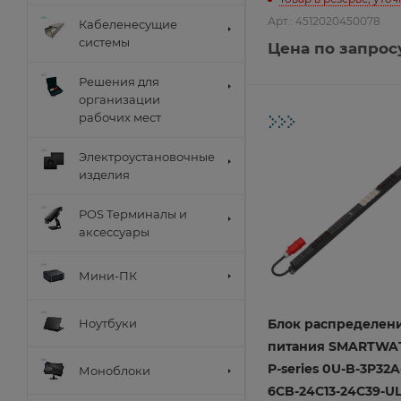
Прочие аксессуары
Блоки питания
Кабель
Арт.: 4512020450078
Фальшпанели
Кабеленесущие
Аксессуары
Коннекторы
Цоколи
системы
Цена по запрос
Управление раздева
Крепёжные конструк
Электротехнические 
Решения для
организации
Считыватели UHF
рабочих мест
Считыватели USB
Считыватели с выход
Электроустановочные
Считыватели с выход
изделия
Сканеры документов
Алкотестеры
APOLO 5000 EFAPEL
POS Терминалы и
LOGUS 90 EFAPEL
аксессуары
QUADRO 45 EFAPEL
Автономные контрол
WATERPROOF 48 EFA
Мини-ПК
Сетевые контроллер
Classic Rikett
Standart Rikett
Ноутбуки
Блок распределен
UHF
питания SMARTWA
Em-Marine (125кГц)
Коробки накладного 
P-series 0U-B-3P32
Моноблоки
Mifare (13.56мГц)
6CB-24C13-24C39-UL