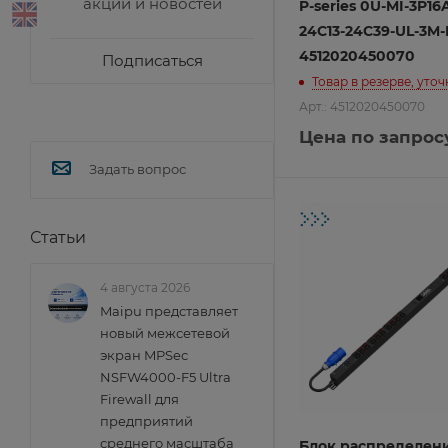
акций и новостей
P-series 0U-MI-3P16
24C13-24C39-UL-3M-
4512020450070
Подписаться
Товар в резерве, уто
Арт.: 4512020450070
Цена по запрос
Задать вопрос
Статьи
4 августа 2026
Maipu представляет
новый межсетевой
экран MPSec
NSFW4000-F5 Ultra
Firewall для
предприятий
среднего масштаба
Блок распределен