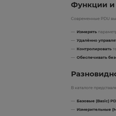
Функции и
Современные PDU вып
Измерять
параметр
Удалённо управля
Контролировать
т
Обеспечивать без
Разновидн
В каталоге представл
Базовые (Basic) P
Измерительные (M