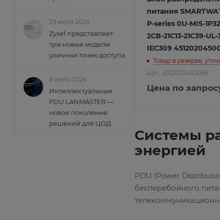
питания SMARTWA
29 июля 2026
P-series 0U-MIS-1P
Zyxel представляет
2CB-21C13-21C39-UL-
три новые модели
IEC309 4512020450
уличных точек доступа
Товар в резерве, уто
Арт.: 4512020450066
8 июля 2026
Цена по запрос
Интеллектуальные
PDU LANMASTER —
новое поколение
решений для ЦОД
Системы р
энергией
PDU (Power Distribut
бесперебойного пита
телекоммуникационных