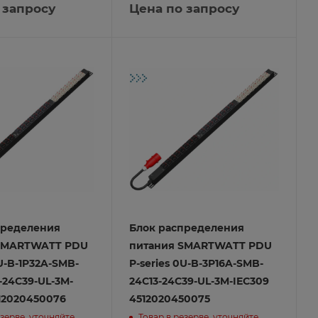
 запросу
Цена по запросу
пределения
Блок распределения
SMARTWATT PDU
питания SMARTWATT PDU
0U-B-1P32A-SMB-
P-series 0U-B-3P16A-SMB-
-24C39-UL-3M-
24C13-24C39-UL-3M-IEC309
12020450076
4512020450075
езерве, уточняйте
Товар в резерве, уточняйте