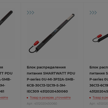
Pro
ие
иналов
om
ия
Блок распределения
Блок рас
TT PDU
питания SMARTWATT PDU
питания 
ие
го офиса
A-SMB-
P-series 0U-MI-3P32A-SMB-
P-series 
иналов
 применения
Maipu
2M-
6CB-30C13-12C19-S-3M-
36C13-6C1
о бизнеса
yxel
061
IEC309 4512020450060
45120204
знеса
евых экранов
чняйте
Товар в резерве, уточняйте
Товар в р
ензии
Арт.: 4512020450060
Арт.: 45120
ы