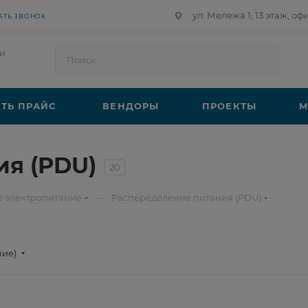
ул. Мележа 1, 13 этаж, оф
АТЬ ЗВОНОК
и
ТЬ ПРАЙС
ВЕНДОРЫ
ПРОЕКТЫ
М
ия (PDU)
20
—
е электропитание
Распеределение питания (PDU)
ние)