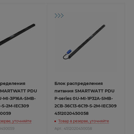
пределения
Блок распределения
SMARTWATT PDU
питания SMARTWATT PDU
0U-MI-3P16A-SMB-
P-series 0U-MI-1P32A-SMB-
9-S-2M-IEC309
2CB-36C13-6C19-S-2M-IEC309
50059
4512020450058
езерве, уточняйте
Товар в резерве, уточняйте
20450059
Арт.: 4512020450058