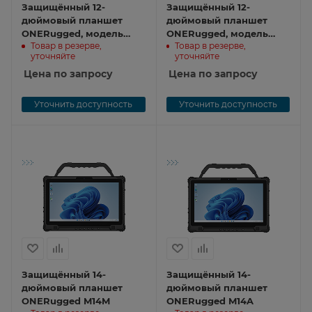
Защищённый 12-
Защищённый 12-
дюймовый планшет
дюймовый планшет
ONERugged, модель
ONERugged, модель
Товар в резерве,
Товар в резерве,
M20A M20A-i7
M20A M20A-i5
уточняйте
уточняйте
Цена по запросу
Цена по запросу
Уточнить доступность
Уточнить доступность
Защищённый 14-
Защищённый 14-
дюймовый планшет
дюймовый планшет
ONERugged M14M
ONERugged M14A