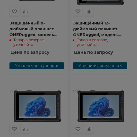
Защищённый 8-
Защищённый 12-
дюймовый планшет
дюймовый планшет
ONERugged, модель
ONERugged, модель
Товар в резерве,
Товар в резерве,
M80J M80J
M20J M20J
уточняйте
уточняйте
Цена по запросу
Цена по запросу
Уточнить доступность
Уточнить доступность