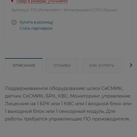
Товар в резерве, уточняйте
Артикул:
ПО Интеллект - Интеграция с СПО Раскат
Купить в розницу
Стать партнером
ОПИСАНИЕ
ОТЗЫВЫ
КАК КУПИТЬ
Д
Поддерживаемое оборудование: шлюз СеСМИК,
датчик СеСМИК, БРК, КВС. Мониторинг, управление.
Лицензия на 1 БРК или 1 КВС или 1 входной блок или
1 выходной блок или 1 сенсорный модуль. Для
работы требуется управляющее ПО производителя.