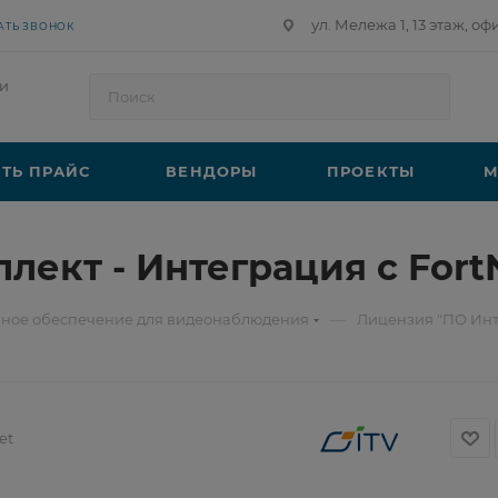
ул. Мележа 1, 13 этаж, оф
АТЬ ЗВОНОК
и
ТЬ ПРАЙС
ВЕНДОРЫ
ПРОЕКТЫ
М
лект - Интеграция с Fort
—
ное обеспечение для видеонаблюдения
Лицензия "ПО Инте
et