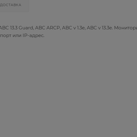
ДОСТАВКА
C 13.3 Guard, ABC ARCP, ABC v 1.3e, ABC v 13.3e. Монитор
орт или IP-адрес.