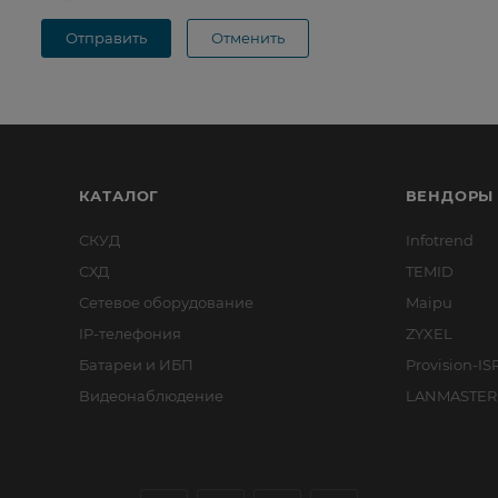
Отправить
Отменить
КАТАЛОГ
ВЕНДОРЫ
СКУД
Infotrend
СХД
TEMID
Сетевое оборудование
Maipu
IP-телефония
ZYXEL
Батареи и ИБП
Provision-IS
Видеонаблюдение
LANMASTER