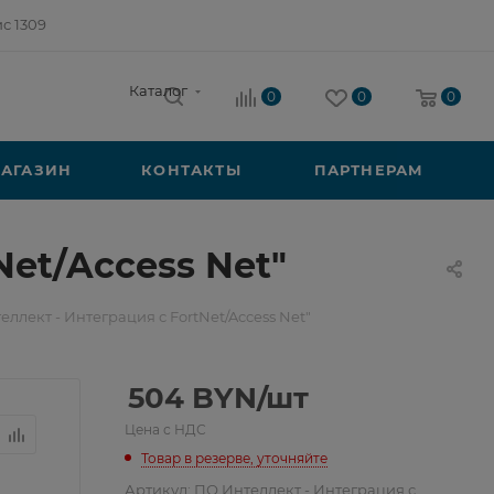
ис 1309
Каталог
0
0
0
АГАЗИН
КОНТАКТЫ
ПАРТНЕРАМ
Net/Access Net"
ллект - Интеграция с FortNet/Access Net"
504
BYN
/шт
Цена с НДС
Товар в резерве, уточняйте
Артикул:
ПО Интеллект - Интеграция с