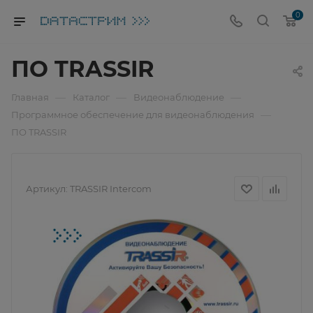
0
ПО TRASSIR
—
—
—
Главная
Каталог
Видеонаблюдение
—
Программное обеспечение для видеонаблюдения
ПО TRASSIR
Артикул:
TRASSIR Intercom