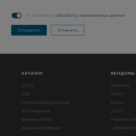
Я согласен на
обработку персональных данных
Отправить
Отменить
КАТАЛОГ
ВЕНДОРЫ
СКУД
Infotrend
СХД
TEMID
Сетевое оборудование
Maipu
IP-телефония
ZYXEL
Батареи и ИБП
Provision-IS
Видеонаблюдение
LANMASTER