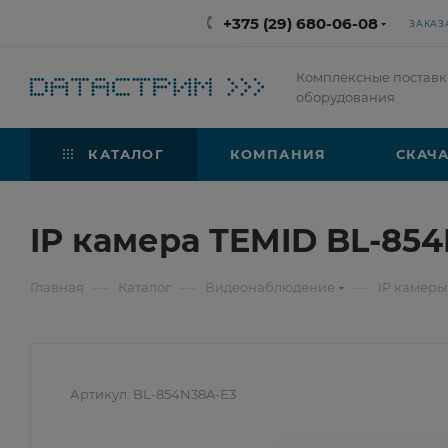
+375 (29) 680-06-08
ЗАКАЗ
Комплексные поставк
оборудования
КАТАЛОГ
КОМПАНИЯ
СКАЧА
IP камера TEMID BL-85
—
—
—
Главная
Каталог
Видеонаблюдение
IP камеры
Артикул:
BL-854N38A-E3