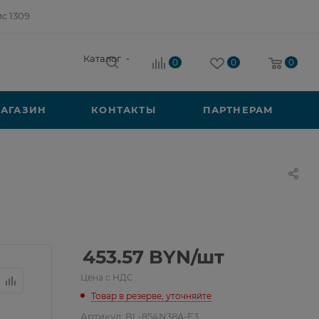
ис 1309
Каталог
0
0
0
АГАЗИН
КОНТАКТЫ
ПАРТНЕРАМ
453.57
BYN
/шт
Цена с НДС
Товар в резерве, уточняйте
Артикул:
BL-854N38A-E3