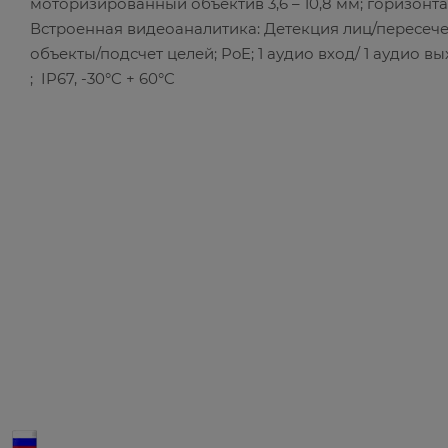
моторизированный объектив 3,6 – 10,8 мм; горизонтал
Встроенная видеоаналитика: Детекция лиц/пересеч
объекты/подсчет целей; PoE; 1 аудио вход/ 1 аудио вы
; IP67, -30°C + 60°C