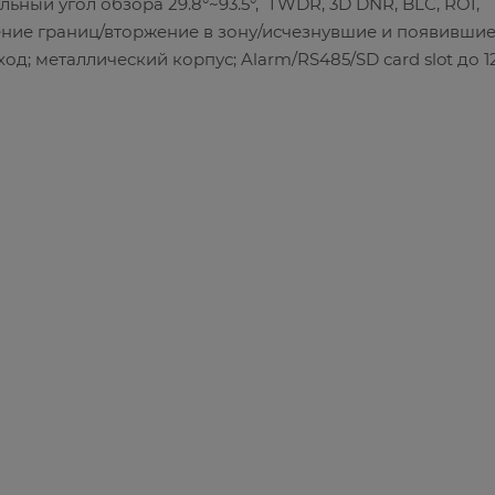
ьный угол обзора 29.8°~93.5°, TWDR, 3D DNR, BLC, ROI,
ение границ/вторжение в зону/исчезнувшие и появивши
ход; металлический корпус; Alarm/RS485/SD card slot до 1