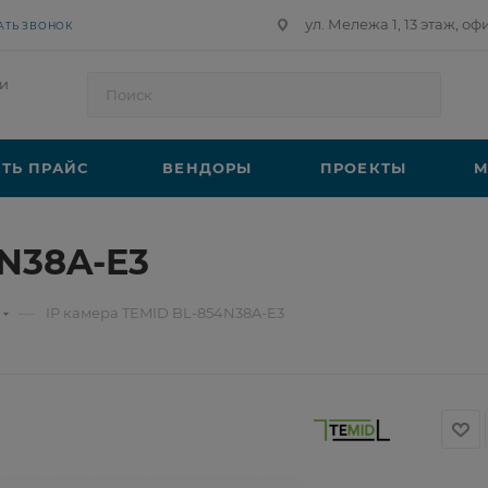
ул. Мележа 1, 13 этаж, оф
АТЬ ЗВОНОК
и
ТЬ ПРАЙС
ВЕНДОРЫ
ПРОЕКТЫ
М
4N38A-E3
—
IP камера TEMID BL-854N38A-E3