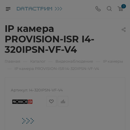
0
IP камера
PROVISION-ISR I4-
320IPSN-VF-V4
—
—
—
Главная
Каталог
Видеонаблюдение
IP камеры
—
IP камера PROVISION-ISR I4-320IPSN-VF-V4
Артикул:
I4-320IPSN-VF-V4