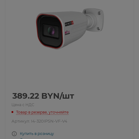
389.22
BYN
/шт
Цена с НДС
Товар в резерве, уточняйте
Артикул:
I4-320IPSN-VF-V4
Купить в розницу