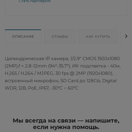
Стать партнером
ОПИСАНИЕ
ОТЗЫВЫ
КАК КУПИТЬ
Д
Цилиндрическая IP камера, 1/2.9" CMOS 1920x1080
(2MP),f = 2.8-12mm (94°-35.7°), ИК подстветка - 40м,
H.265 / H.264 / MJPEG, 30 fps @ 2MP (1920x1080),
встроенный микрофон, SD Card до 128Gb, Digital
WDR, 12В, PoE, IP67, -30°C ~ 60°C
Мы всегда на связи — напишите,
если нужна помощь.