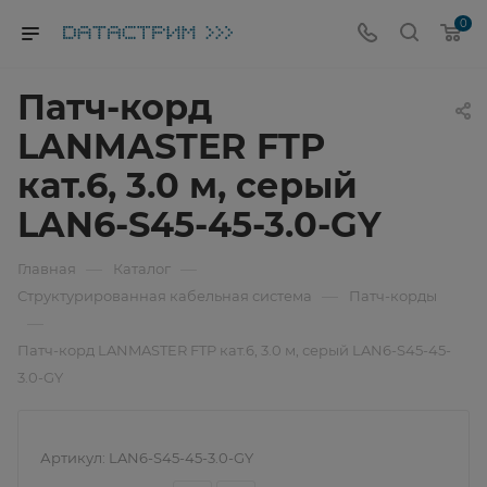
0
Патч-корд
LANMASTER FTP
кат.6, 3.0 м, серый
LAN6-S45-45-3.0-GY
—
—
Главная
Каталог
—
Структурированная кабельная система
Патч-корды
—
Патч-корд LANMASTER FTP кат.6, 3.0 м, серый LAN6-S45-45-
3.0-GY
Артикул:
LAN6-S45-45-3.0-GY