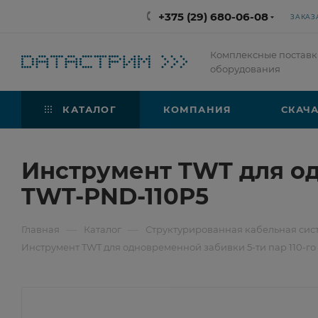
+375 (29) 680-06-08
ЗАКАЗ
Комплексные поставк
оборудования
КАТАЛОГ
КОМПАНИЯ
СКАЧА
Инструмент TWT для од
TWT-PND-110P5
—
—
Главная
Каталог
Структурированная кабельная сис
Инструмент TWT для одновременной забивки 5-ти пар 110-го