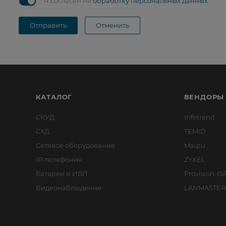
Я согласен на
обработку персональных данных
Отправить
Отменить
КАТАЛОГ
ВЕНДОРЫ
СКУД
Infotrend
СХД
TEMID
Сетевое оборудование
Maipu
IP-телефония
ZYXEL
Батареи и ИБП
Provision-IS
Видеонаблюдение
LANMASTER