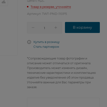
Цена с НДС
Товар в резерве, уточняйте
Артикул:
TWT-PND-110P5
В корзину
Купить в розницу
Стать партнером
*Сопровождающие товар фотографии и
описание может отличаться от оригинала.
Производитель может изменять дизайн,
технические характеристики и комплектацию
изделия без уведомления об этом продавца.
Уточняйте важные для Вас параметры при
заказе.