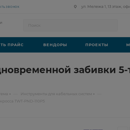
ул. Мележа 1, 13 этаж, оф
АТЬ ЗВОНОК
и
ТЬ ПРАЙС
ВЕНДОРЫ
ПРОЕКТЫ
М
новременной забивки 5-ти
—
—
тема
Инструменты для кабельных систем
 кросса TWT-PND-110P5