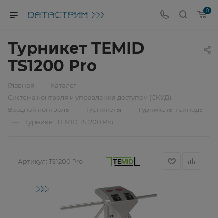
0
Турникет TEMID
TS1200 Pro
—
—
Главная
Каталог
—
Система контроля и управления доступом (СКУД)
—
—
Входной контроль
Турникеты
Турникеты триподы
—
Турникет TEMID TS1200 Pro
Артикул:
TS1200 Pro