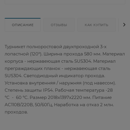
ОПИСАНИЕ
ОТЗЫВЫ
КАК КУПИТЬ
Д
Турникет полноростовой двухпроходной 3-х
лопастной (120°). Ширина прохода 580 мм. Материал
корпуса - нержавеющая сталь SUS304. Материал
преграждающих планок - нержавеющая сталь
SUS304. Светодиодный индикатор прохода.
Установка внутренняя / наружняя (под навесом).
Степень защиты IP54. Рабочая температура -28
°C - 60 °C. Размер 2018х1397х2220 мм. Питание
AC110В/220В, 50/60Гц, Наработка на отказ 2 млн.
проходов.