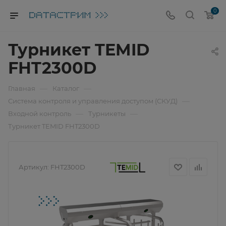
0
Турникет TEMID
FHT2300D
—
—
Главная
Каталог
—
Система контроля и управления доступом (СКУД)
—
—
Входной контроль
Турникеты
Турникет TEMID FHT2300D
Артикул:
FHT2300D