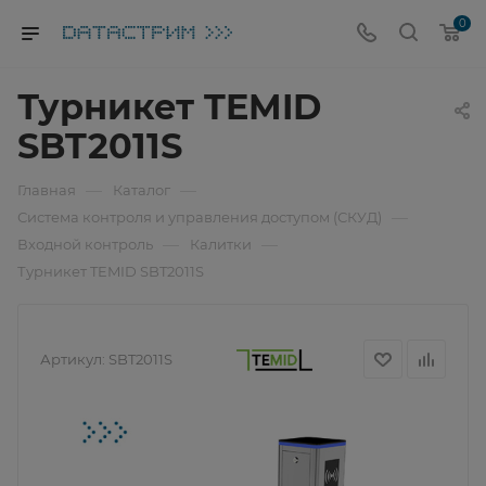
0
Турникет TEMID
SBT2011S
—
—
Главная
Каталог
—
Система контроля и управления доступом (СКУД)
—
—
Входной контроль
Калитки
Турникет TEMID SBT2011S
Артикул:
SBT2011S