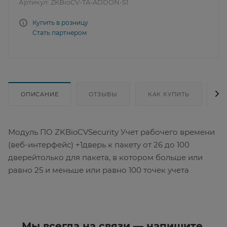
Артикул:
ZKBioCV-TA-ADDON-S1
Купить в розницу
Стать партнером
ОПИСАНИЕ
ОТЗЫВЫ
КАК КУПИТЬ
Д
Модуль ПО ZKBioCVSecurity Учет рабочего времени
(веб-интерфейс) +1дверь к пакету от 26 до 100
дверейтолько для пакета, в котором больше или
равно 25 и меньше или равно 100 точек учета
Мы всегда на связи — напишите,