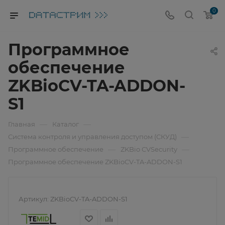
0
Программное
обеспечение
ZKBioCV-TA-ADDON-
S1
—
—
Главная
Каталог
—
Система контроля и управления доступом (СКУД)
—
—
Программное обеспечение
ZKBio CVSecurity
Программное обеспечение ZKBioCV-TA-ADDON-S1
Артикул:
ZKBioCV-TA-ADDON-S1