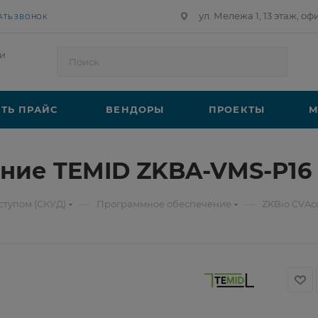
ул. Мележа 1, 13 этаж, оф
АТЬ ЗВОНОК
и
ТЬ ПРАЙС
ВЕНДОРЫ
ПРОЕКТЫ
М
ние TEMID ZKBA-VMS-P16
—
—
ступом (СКУД)
Программное обеспечение
ZKBio CVAc