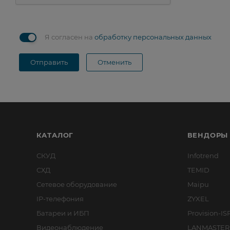
Я согласен на
обработку персональных данных
Отправить
Отменить
КАТАЛОГ
ВЕНДОРЫ
СКУД
Infotrend
СХД
TEMID
Сетевое оборудование
Maipu
IP-телефония
ZYXEL
Батареи и ИБП
Provision-IS
Видеонаблюдение
LANMASTER