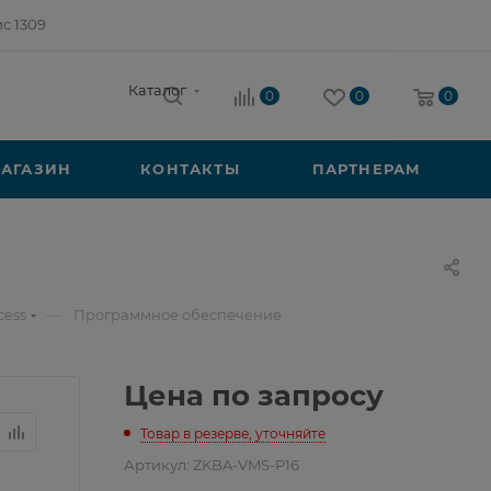
ис 1309
Каталог
0
0
0
АГАЗИН
КОНТАКТЫ
ПАРТНЕРАМ
—
cess
Программное обеспечение
Цена по запросу
Товар в резерве, уточняйте
Артикул:
ZKBA-VMS-P16