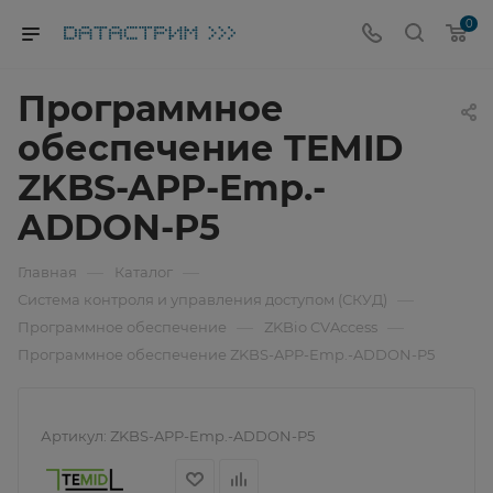
0
Программное
обеспечение TEMID
ZKBS-APP-Emp.-
ADDON-P5
—
—
Главная
Каталог
—
Система контроля и управления доступом (СКУД)
—
—
Программное обеспечение
ZKBio CVAccess
Программное обеспечение ZKBS-APP-Emp.-ADDON-P5
Артикул:
ZKBS-APP-Emp.-ADDON-P5