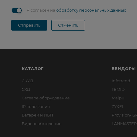
Я согласен на
обработку персональных данных
Отправить
Отменить
КАТАЛОГ
ВЕНДОРЫ
СКУД
Infotrend
СХД
TEMID
Сетевое оборудование
Maipu
IP-телефония
ZYXEL
Батареи и ИБП
Provision-IS
Видеонаблюдение
LANMASTER