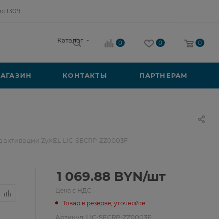
ис 1309
Каталог
0
0
0
АГАЗИН
КОНТАКТЫ
ПАРТНЕРАМ
д активации ZyXEL LIC-SECRP-ZZ0003F
1 069.88
BYN
/шт
Цена с НДС
Товар в резерве, уточняйте
Артикул:
LIC-SECRP-ZZ0003F