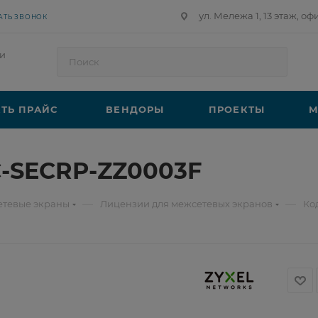
ул. Мележа 1, 13 этаж, оф
АТЬ ЗВОНОК
и
ТЬ ПРАЙС
ВЕНДОРЫ
ПРОЕКТЫ
М
C-SECRP-ZZ0003F
—
—
тевые экраны
Лицензии для межсетевых экранов
Ко