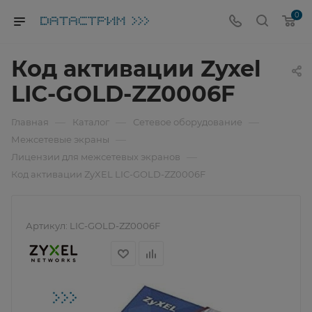
0
Код активации Zyxel
LIC-GOLD-ZZ0006F
—
—
—
Главная
Каталог
Сетевое оборудование
—
Межсетевые экраны
—
Лицензии для межсетевых экранов
Код активации ZyXEL LIC-GOLD-ZZ0006F
Артикул:
LIC-GOLD-ZZ0006F