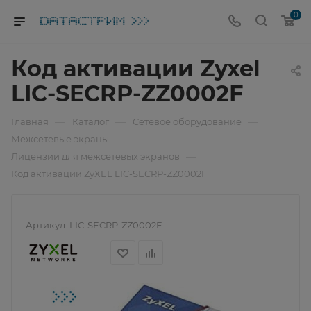
0
Код активации Zyxel
LIC-SECRP-ZZ0002F
—
—
—
Главная
Каталог
Сетевое оборудование
—
Межсетевые экраны
—
Лицензии для межсетевых экранов
Код активации ZyXEL LIC-SECRP-ZZ0002F
Артикул:
LIC-SECRP-ZZ0002F