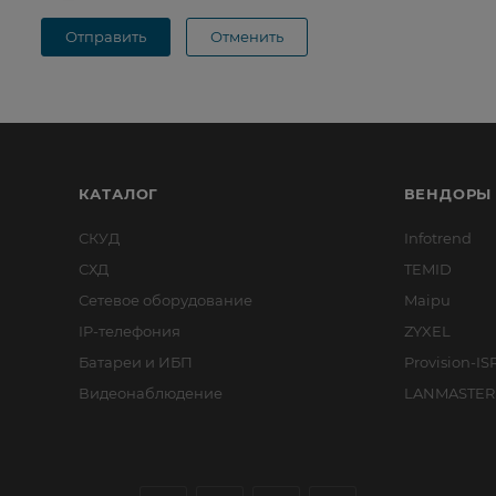
Отправить
Отменить
КАТАЛОГ
ВЕНДОРЫ
СКУД
Infotrend
СХД
TEMID
Сетевое оборудование
Maipu
IP-телефония
ZYXEL
Батареи и ИБП
Provision-IS
Видеонаблюдение
LANMASTER