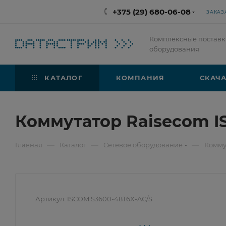
+375 (29) 680-06-08
ЗАКАЗ
Комплексные поставк
оборудования
КАТАЛОГ
КОМПАНИЯ
СКАЧА
Коммутатор Raisecom I
—
—
—
Главная
Каталог
Сетевое оборудование
Комму
Артикул:
ISCOM S3600-48T6X-AC/S