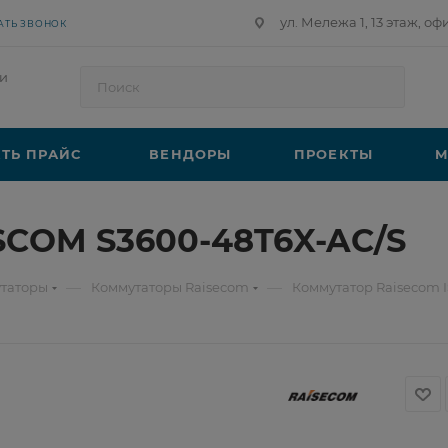
ул. Мележа 1, 13 этаж, оф
АТЬ ЗВОНОК
и
ТЬ ПРАЙС
ВЕНДОРЫ
ПРОЕКТЫ
М
SCOM S3600-48T6X-AC/S
—
—
таторы
Коммутаторы Raisecom
Коммутатор Raisecom 