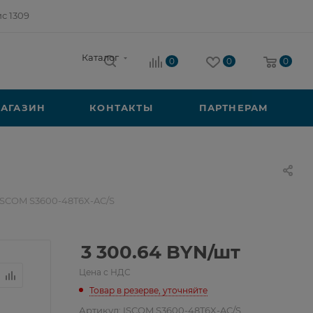
ис 1309
Каталог
0
0
0
АГАЗИН
КОНТАКТЫ
ПАРТНЕРАМ
ISCOM S3600-48T6X-AC/S
3 300.64
BYN
/шт
Цена с НДС
Товар в резерве, уточняйте
Артикул:
ISCOM S3600-48T6X-AC/S