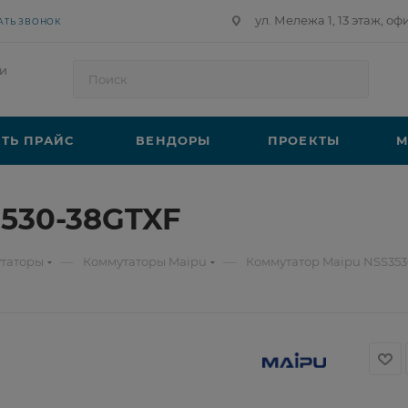
ул. Мележа 1, 13 этаж, оф
АТЬ ЗВОНОК
и
ТЬ ПРАЙС
ВЕНДОРЫ
ПРОЕКТЫ
М
530-38GTXF
—
—
таторы
Коммутаторы Maipu
Коммутатор Maipu NSS35