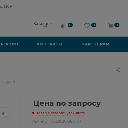
ис 1309
Каталог
0
0
0
АГАЗИН
КОНТАКТЫ
ПАРТНЕРАМ
30-38GTXF
Цена по запросу
Товар в резерве, уточняйте
Артикул:
NSS3530-38GTXF