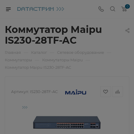
0
Коммутатор Maipu
IS230-28TF-AC
—
—
—
Главная
Каталог
Сетевое оборудование
—
—
Коммутаторы
Коммутаторы Maipu
Коммутатор Maipu IS230-28TF-AC
Артикул:
IS230-28TF-AC