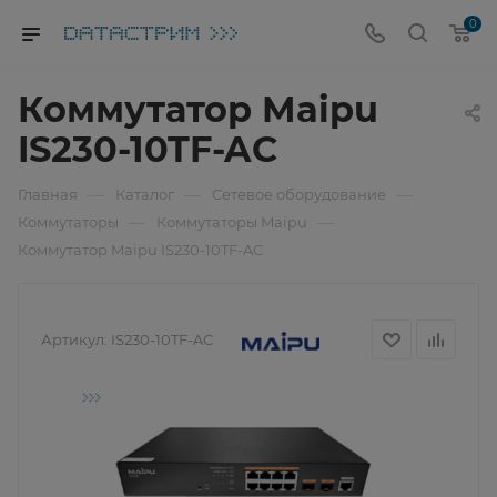
0
Коммутатор Maipu
IS230-10TF-AC
—
—
—
Главная
Каталог
Сетевое оборудование
—
—
Коммутаторы
Коммутаторы Maipu
Коммутатор Maipu IS230-10TF-AC
Артикул:
IS230-10TF-AC