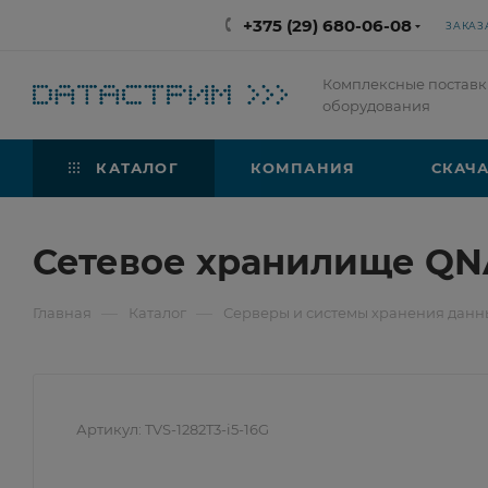
+375 (29) 680-06-08
ЗАКАЗ
Комплексные поставк
оборудования
КАТАЛОГ
КОМПАНИЯ
СКАЧА
Сетевое хранилище QNA
—
—
Главная
Каталог
Серверы и системы хранения данны
Артикул:
TVS-1282T3-i5-16G