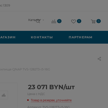
ис 1309
Каталог
0
0
0
АГАЗИН
КОНТАКТЫ
ПАРТНЕРАМ
нилище QNAP TVS-1282T3-i5-16G
23 071
BYN
/шт
Цена с НДС
Товар в резерве, уточняйте
Артикул:
TVS-1282T3-i5-16G