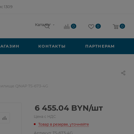
ис 1309
Каталог
0
0
0
АГАЗИН
КОНТАКТЫ
ПАРТНЕРАМ
нилище QNAP TS-673-4G
6 455.04
BYN
/шт
Цена с НДС
Товар в резерве, уточняйте
Артикул:
TS-673-4G