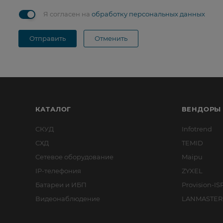
Я согласен на
обработку персональных данных
Отправить
Отменить
КАТАЛОГ
ВЕНДОРЫ
СКУД
Infotrend
СХД
TEMID
Сетевое оборудование
Maipu
IP-телефония
ZYXEL
Батареи и ИБП
Provision-IS
Видеонаблюдение
LANMASTER