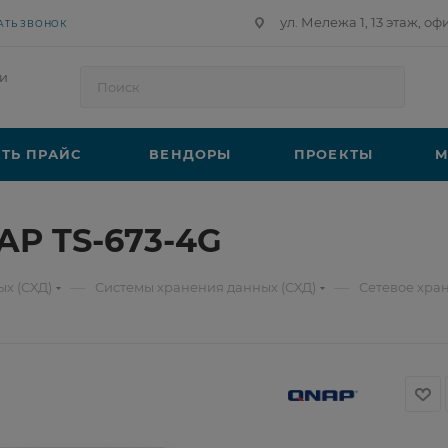
ул. Мележа 1, 13 этаж, оф
АТЬ ЗВОНОК
и
ТЬ ПРАЙС
ВЕНДОРЫ
ПРОЕКТЫ
М
AP TS-673-4G
—
—
х (СХД)
Системы хранения данных (СХД)
Сетевое хра