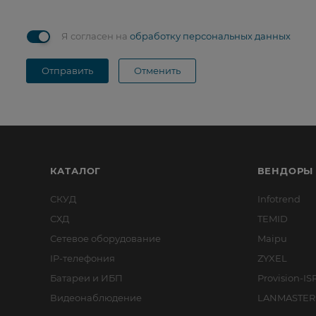
Я согласен на
обработку персональных данных
Отправить
Отменить
КАТАЛОГ
ВЕНДОРЫ
СКУД
Infotrend
СХД
TEMID
Сетевое оборудование
Maipu
IP-телефония
ZYXEL
Батареи и ИБП
Provision-IS
Видеонаблюдение
LANMASTER