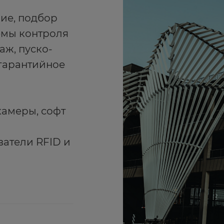
ие, подбор
емы контроля
аж, пуско-
тгарантийное
амеры, софт
атели RFID и