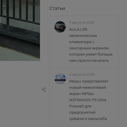
Статьи
7 августа 2026
AULA L99:
механическая
клавиатура с
сенсорным экраном,
которая умеет больше,
чем просто печатать
4 августа 2026
Maipu представляет
новый межсетевой
экран MPSec
NSFW4000-F5 Ultra
Firewall для
предприятий
среднего масштаба