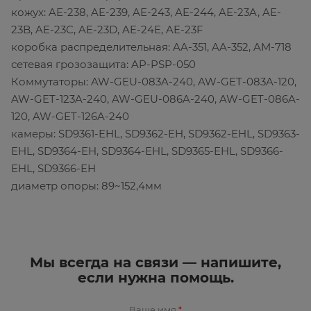
кожух: AE-238, AE-239, AE-243, AE-244, AE-23A, AE-
23B, AE-23C, AE-23D, AE-24E, AE-23F
коробка распределительная: AA-351, AA-352, AM-718
сетевая грозозащита: AP-PSP-050
Коммутаторы: AW-GEU-083A-240, AW-GET-083A-120,
AW-GET-123A-240, AW-GEU-086A-240, AW-GET-086A-
120, AW-GET-126A-240
камеры: SD9361-EHL, SD9362-EH, SD9362-EHL, SD9363-
EHL, SD9364-EH, SD9364-EHL, SD9365-EHL, SD9366-
EHL, SD9366-EH
диаметр опоры: 89~152,4мм
Мы всегда на связи — напишите,
если нужна помощь.
Ваше имя
*