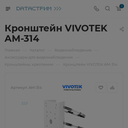
0
Кронштейн VIVOTEK
AM-314
—
—
—
Главная
Каталог
Видеонаблюдение
—
Аксессуары для видеонаблюдения
—
Кронштейны, крепления
Кронштейн VIVOTEK AM-314
Артикул:
AM-314