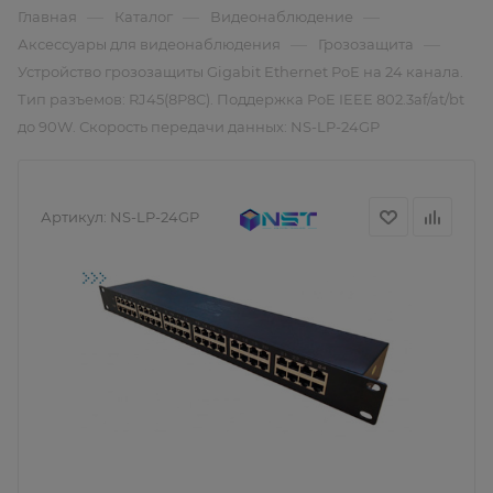
—
—
—
Главная
Каталог
Видеонаблюдение
—
—
Аксессуары для видеонаблюдения
Грозозащита
Устройство грозозащиты Gigabit Ethernet PoE на 24 канала.
Тип разъемов: RJ45(8P8C). Поддержка PoE IEEE 802.3af/at/bt
до 90W. Скорость передачи данных: NS-LP-24GP
Артикул:
NS-LP-24GP