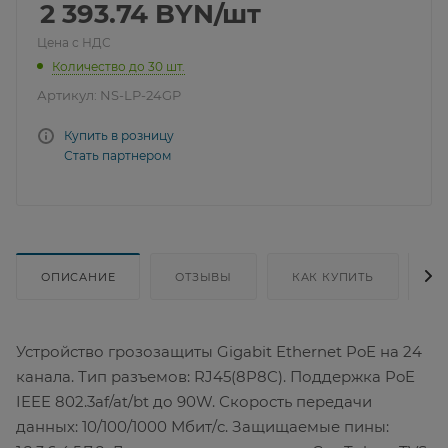
2 393.74
BYN
/шт
Цена с НДС
Количество до 30 шт.
Артикул:
NS-LP-24GP
Купить в розницу
Стать партнером
ОПИСАНИЕ
ОТЗЫВЫ
КАК КУПИТЬ
Д
Устройство грозозащиты Gigabit Ethernet PoE на 24
канала. Тип разъемов: RJ45(8P8C). Поддержка PoE
IEEE 802.3af/at/bt до 90W. Скорость передачи
данных: 10/100/1000 Мбит/c. Защищаемые пины: