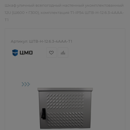
Шкаф уличный всепогодный настенный укомплектованный
12U (Ш600 × Г300), комплектация T1-IP54 ШТВ-Н-12.6.3-4ААА-
Т1
Артикул:
ШТВ-Н-12.6.3-4ААА-Т1