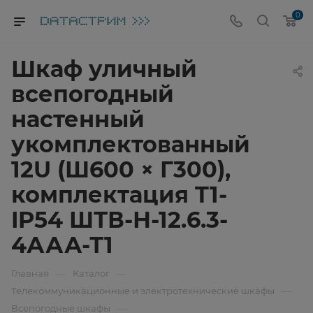
0
Шкаф уличный
всепогодный
настенный
укомплектованный
12U (Ш600 × Г300),
комплектация T1-
IP54 ШТВ-Н-12.6.3-
4ААА-Т1
—
—
Главная
Каталог
—
Телекоммуникационные и электротехнические шкафы
—
Всепогодные шкафы