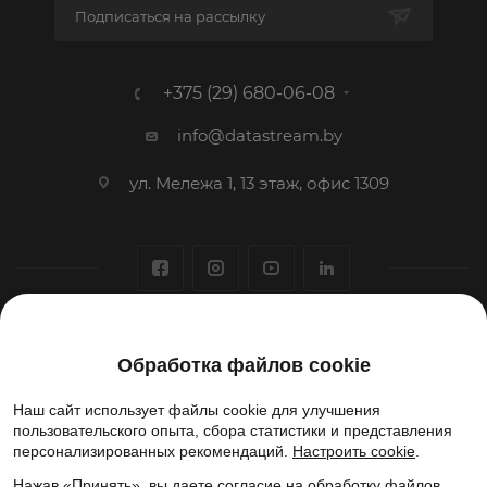
Подписаться на рассылку
+375 (29) 680-06-08
info@datastream.by
ул. Мележа 1, 13 этаж, офис 1309
1993-2026 © ООО «Датастрим ДЕП»