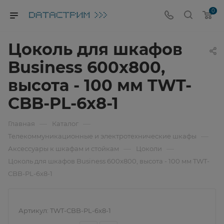
0
Цоколь для шкафов
Business 600x800,
высота - 100 мм TWT-
CBB-PL-6x8-1
—
—
Главная
Каталог
—
Телекоммуникационные и электротехнические шкафы
—
—
Аксессуары к шкафам и стойкам
Цоколи
Цоколь для шкафов Business 600x800, высота - 100 мм TWT-
CBB-PL-6x8-1
Артикул:
TWT-CBB-PL-6x8-1